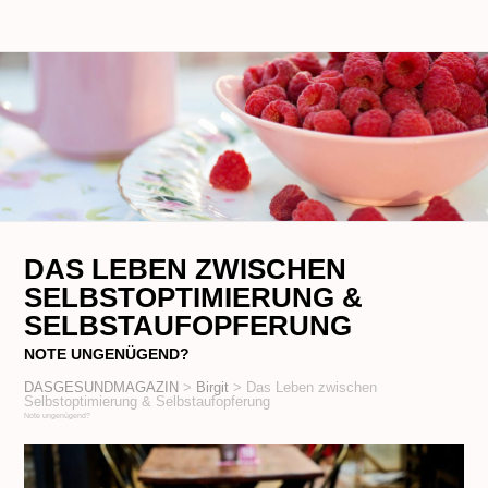
DAS LEBEN ZWISCHEN
SELBSTOPTIMIERUNG &
SELBSTAUFOPFERUNG
NOTE UNGENÜGEND?
DASGESUNDMAGAZIN
>
Birgit
>
Das Leben zwischen
Selbstoptimierung & Selbstaufopferung
Note ungenügend?