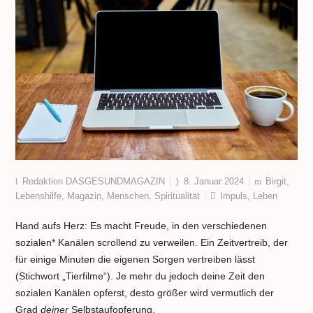
Redaktion DASGESUNDMAGAZIN
8. Januar 2024
Birgit
,
Lebenshilfe
,
Magazin
,
Menschen
,
Spiritualität
Impuls
,
Leben
Hand aufs Herz: Es macht Freude, in den verschiedenen
sozialen* Kanälen scrollend zu verweilen. Ein Zeitvertreib, der
für einige Minuten die eigenen Sorgen vertreiben lässt
(Stichwort „Tierfilme“). Je mehr du jedoch deine Zeit den
sozialen Kanälen opferst, desto größer wird vermutlich der
Grad
deiner
Selbstaufopferung.