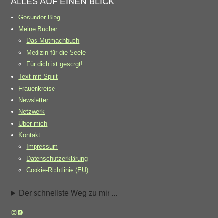
ALLES AUF EINEN BLICK
Gesunder Blog
Meine Bücher
Das Mutmachbuch
Medizin für die Seele
Für dich ist gesorgt!
Text mit Spirit
Frauenkreise
Newsletter
Netzwerk
Über mich
Kontakt
Impressum
Datenschutzerklärung
Cookie-Richtlinie (EU)
Der schnellste Weg zu mir ...
Instagram
Facebook