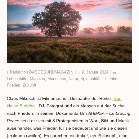
Redaktion DASGESUNDMAGAZIN
9. Januar 2024
Lebenshilfe
,
Magazin
,
Menschen
,
Natur
,
Spiritualität
Film
,
Frieden
,
Zukunft
Claus Mikosch ist Filmemacher, Buchautor der Reihe
„Der
kleine Buddha“
, DJ, Fotograf und ein Mensch auf der Suche
nach Frieden. In seinem Dokumentarfilm
AHIMSA – Embracing
Peace
setzt er sich mit 8 Protagonisten in Wort, Bild und Musik
auseinander, was Frieden für sie bedeutet und wie sie diesen
(er)leben (wollen). Es sprechen ein Imker, ein Philosoph, eine