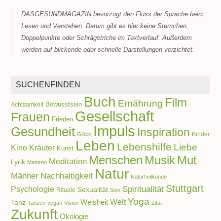
DASGESUNDMAGAZIN bevorzugt den Fluss der Sprache beim
Lesen und Verstehen. Darum gibt es hier keine Sternchen,
Doppelpunkte oder Schrägstriche im Textverlauf. Außerdem
werden auf blickende oder schnelle Darstellungen verzichtet.
SUCHENFINDEN
Buch
Film
Ernährung
Achtsamkeit
Bewusstsein
Gesellschaft
Frauen
Frieden
Impuls
Gesundheit
Inspiration
Kinder
Glück
Leben
Lebenshilfe
Liebe
Kino
Kräuter
Kunst
Menschen
Musik
Mut
Meditation
Lyrik
Mantren
Natur
Männer
Nachhaltigkeit
Naturheilkunde
Stuttgart
Spiritualität
Psychologie
Sexualität
Rituale
Sinn
Yoga
Welt
Weisheit
Tanz
Tanzen
vegan
Vision
Zitat
Zukunft
Ökologie