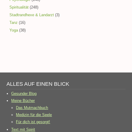
Spiritualität
(248)
Stadtrandhexe & Landarzt
(3)
Tanz
(16)
Yoga
(38)
ALLES AUF EINEN BLICK
Gesunder Blog
Meine Bücher
Das Mutmachbuch
Medizin für die Seele
Für dich ist gesorgt!
Text mit Spirit