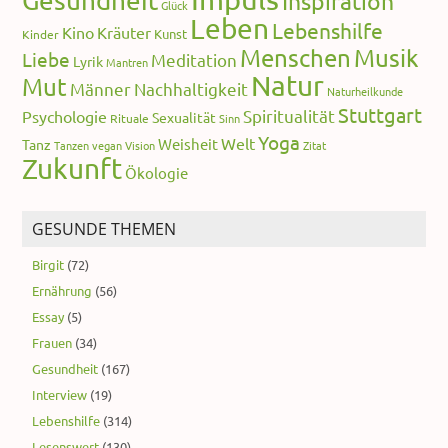
Gesundheit
Inspiration
Glück
Leben
Lebenshilfe
Kino
Kräuter
Kunst
Kinder
Menschen
Musik
Liebe
Meditation
Lyrik
Mantren
Natur
Mut
Männer
Nachhaltigkeit
Naturheilkunde
Stuttgart
Spiritualität
Psychologie
Sexualität
Rituale
Sinn
Yoga
Welt
Weisheit
Tanz
Tanzen
vegan
Vision
Zitat
Zukunft
Ökologie
GESUNDE THEMEN
Birgit
(72)
Ernährung
(56)
Essay
(5)
Frauen
(34)
Gesundheit
(167)
Interview
(19)
Lebenshilfe
(314)
Lesenswert
(130)