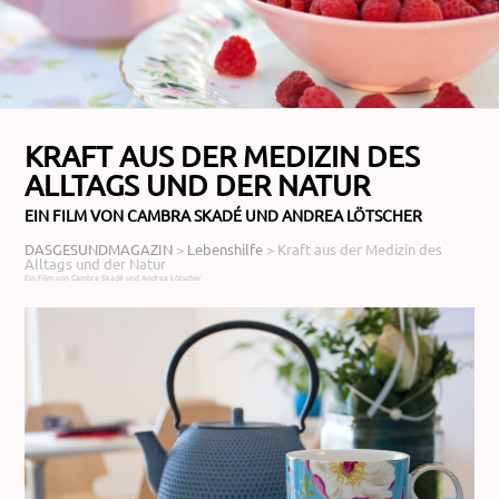
KRAFT AUS DER MEDIZIN DES
ALLTAGS UND DER NATUR
EIN FILM VON CAMBRA SKADÉ UND ANDREA LÖTSCHER
DASGESUNDMAGAZIN
>
Lebenshilfe
>
Kraft aus der Medizin des
Alltags und der Natur
Ein Film von Cambra Skadé und Andrea Lötscher