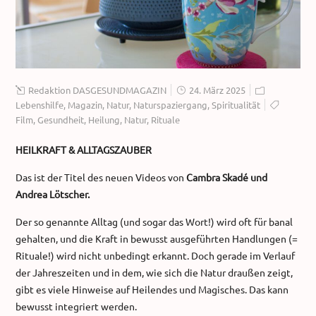
Redaktion DASGESUNDMAGAZIN
24. März 2025
Lebenshilfe
,
Magazin
,
Natur
,
Naturspaziergang
,
Spiritualität
Film
,
Gesundheit
,
Heilung
,
Natur
,
Rituale
HEILKRAFT & ALLTAGSZAUBER
Das ist der Titel des neuen Videos von
Cambra Skadé und
Andrea Lötscher.
Der so genannte Alltag (und sogar das Wort!) wird oft für banal
gehalten, und die Kraft in bewusst ausgeführten Handlungen (=
Rituale!) wird nicht unbedingt erkannt. Doch gerade im Verlauf
der Jahreszeiten und in dem, wie sich die Natur draußen zeigt,
gibt es viele Hinweise auf Heilendes und Magisches. Das kann
bewusst integriert werden.