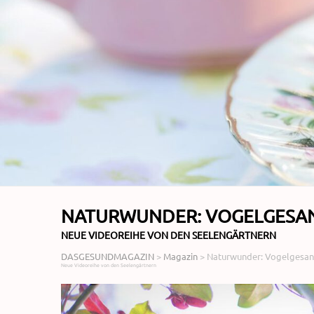
NATURWUNDER: VOGELGESA
NEUE VIDEOREIHE VON DEN SEELENGÄRTNERN
DASGESUNDMAGAZIN
>
Magazin
>
Naturwunder: Vogelgesan
Neue Videoreihe von den Seelengärtnern