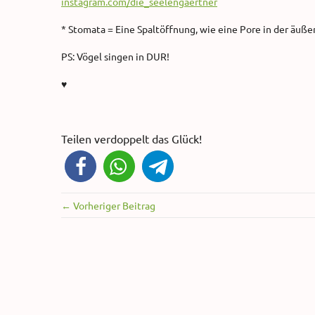
instagram.com/die_seelengaertner
* Stomata = Eine
Spaltöffnung, wie eine Pore in der äuße
PS: Vögel singen in DUR!
♥
Teilen verdoppelt das Glück!
← Vorheriger Beitrag