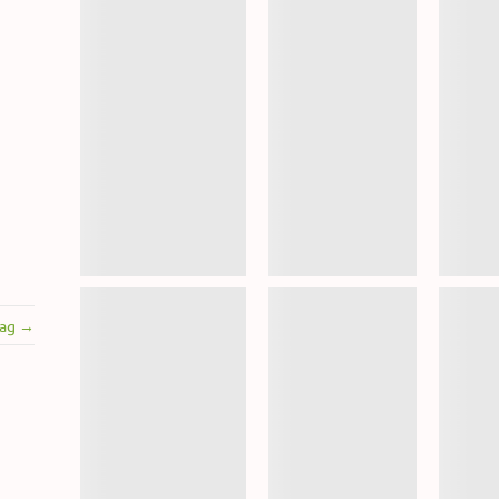
rag →