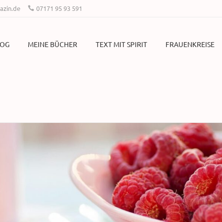
zin.de
07171 95 93 591
LOG
MEINE BÜCHER
TEXT MIT SPIRIT
FRAUENKREISE