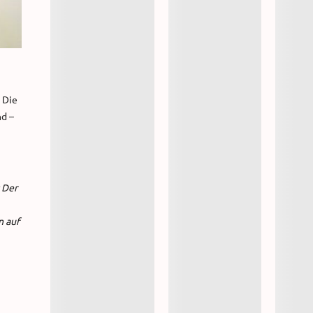
 Die
nd –
 Der
n auf