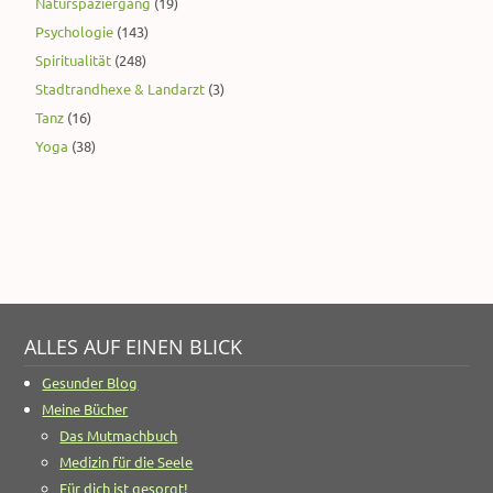
Naturspaziergang
(19)
Psychologie
(143)
Spiritualität
(248)
Stadtrandhexe & Landarzt
(3)
Tanz
(16)
Yoga
(38)
ALLES AUF EINEN BLICK
Gesunder Blog
Meine Bücher
Das Mutmachbuch
Medizin für die Seele
Für dich ist gesorgt!