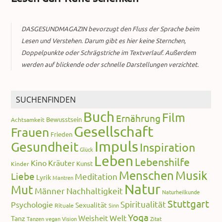
DASGESUNDMAGAZIN bevorzugt den Fluss der Sprache beim
Lesen und Verstehen. Darum gibt es hier keine Sternchen,
Doppelpunkte oder Schrägstriche im Textverlauf. Außerdem
werden auf blickende oder schnelle Darstellungen verzichtet.
SUCHENFINDEN
Buch
Film
Ernährung
Bewusstsein
Achtsamkeit
Gesellschaft
Frauen
Frieden
Impuls
Gesundheit
Inspiration
Glück
Leben
Lebenshilfe
Kino
Kräuter
Kunst
Kinder
Menschen
Musik
Liebe
Meditation
Lyrik
Mantren
Natur
Mut
Männer
Nachhaltigkeit
Naturheilkunde
Stuttgart
Spiritualität
Psychologie
Sexualität
Rituale
Sinn
Yoga
Welt
Weisheit
Tanz
Tanzen
vegan
Vision
Zitat