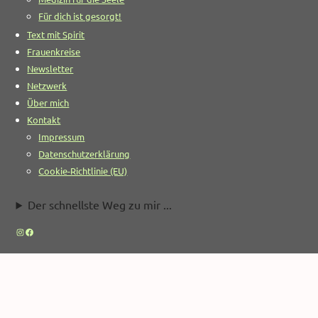
Für dich ist gesorgt!
Text mit Spirit
Frauenkreise
Newsletter
Netzwerk
Über mich
Kontakt
Impressum
Datenschutzerklärung
Cookie-Richtlinie (EU)
Der schnellste Weg zu mir ...
Instagram
Facebook