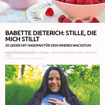
BABETTE DIETERICH: STILLE, DIE
MICH STILLT
20 LIEDER MIT HANDPAN FÜR DEIN INNERES WACHSTUM
DASGESUNDMAGAZIN
>
Frauen
>
Babette Dieterich: Stille, die mich
stillt
20 Lieder mit Handpan für dein inneres Wachstum