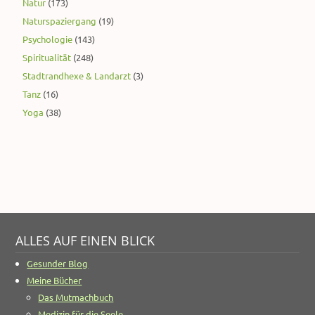
Natur
(173)
Naturspaziergang
(19)
Psychologie
(143)
Spiritualität
(248)
Stadtrandhexe & Landarzt
(3)
Tanz
(16)
Yoga
(38)
ALLES AUF EINEN BLICK
Gesunder Blog
Meine Bücher
Das Mutmachbuch
Medizin für die Seele