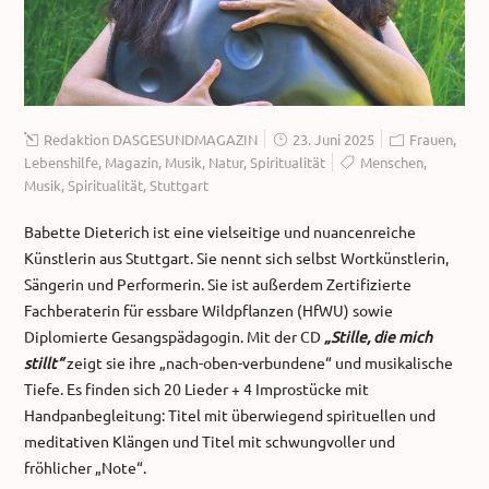
Redaktion DASGESUNDMAGAZIN
23. Juni 2025
Frauen
,
Lebenshilfe
,
Magazin
,
Musik
,
Natur
,
Spiritualität
Menschen
,
Musik
,
Spiritualität
,
Stuttgart
Babette Dieterich ist eine vielseitige und nuancenreiche
Künstlerin aus Stuttgart. Sie nennt sich selbst Wortkünstlerin,
Sängerin und Performerin. Sie ist außerdem Zertifizierte
Fachberaterin für essbare Wildpflanzen (HfWU) sowie
Diplomierte Gesangspädagogin. Mit der CD
„Stille, die mich
stillt“
zeigt sie ihre „nach-oben-verbundene“ und musikalische
Tiefe. Es finden sich 20 Lieder + 4 Improstücke mit
Handpanbegleitung: Titel mit überwiegend spirituellen und
meditativen Klängen und Titel mit schwungvoller und
fröhlicher „Note“.