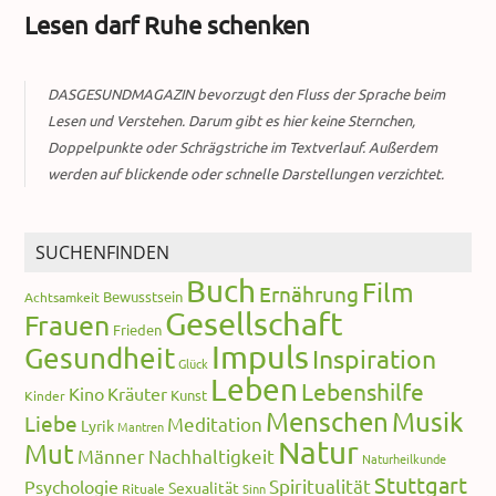
Lesen darf Ruhe schenken
DASGESUNDMAGAZIN bevorzugt den Fluss der Sprache beim
Lesen und Verstehen. Darum gibt es hier keine Sternchen,
Doppelpunkte oder Schrägstriche im Textverlauf. Außerdem
werden auf blickende oder schnelle Darstellungen verzichtet.
SUCHENFINDEN
Buch
Film
Ernährung
Bewusstsein
Achtsamkeit
Gesellschaft
Frauen
Frieden
Impuls
Gesundheit
Inspiration
Glück
Leben
Lebenshilfe
Kino
Kräuter
Kunst
Kinder
Menschen
Musik
Liebe
Meditation
Lyrik
Mantren
Natur
Mut
Männer
Nachhaltigkeit
Naturheilkunde
Stuttgart
Spiritualität
Psychologie
Sexualität
Rituale
Sinn