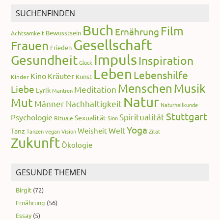
SUCHENFINDEN
Buch
Film
Ernährung
Bewusstsein
Achtsamkeit
Gesellschaft
Frauen
Frieden
Impuls
Gesundheit
Inspiration
Glück
Leben
Lebenshilfe
Kino
Kräuter
Kunst
Kinder
Menschen
Musik
Liebe
Meditation
Lyrik
Mantren
Natur
Mut
Männer
Nachhaltigkeit
Naturheilkunde
Stuttgart
Spiritualität
Psychologie
Sexualität
Rituale
Sinn
Yoga
Welt
Weisheit
Tanz
Tanzen
vegan
Vision
Zitat
Zukunft
Ökologie
GESUNDE THEMEN
Birgit
(72)
Ernährung
(56)
Essay
(5)