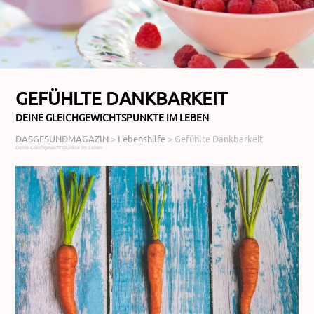
GEFÜHLTE DANKBARKEIT
DEINE GLEICHGEWICHTSPUNKTE IM LEBEN
DASGESUNDMAGAZIN
>
Lebenshilfe
>
Gefühlte Dankbarkeit
Deine Gleichgewichtspunkte im Leben