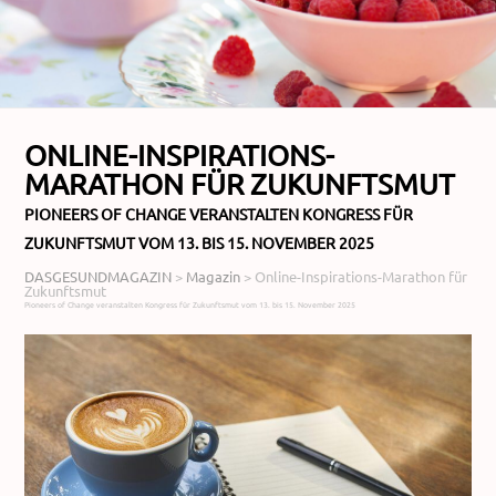
ONLINE-INSPIRATIONS-
MARATHON FÜR ZUKUNFTSMUT
PIONEERS OF CHANGE VERANSTALTEN KONGRESS FÜR
ZUKUNFTSMUT VOM 13. BIS 15. NOVEMBER 2025
DASGESUNDMAGAZIN
>
Magazin
>
Online-Inspirations-Marathon für
Zukunftsmut
Pioneers of Change veranstalten Kongress für Zukunftsmut vom 13. bis 15. November 2025