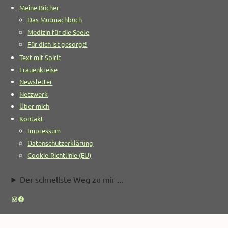
Meine Bücher
Das Mutmachbuch
Medizin für die Seele
Für dich ist gesorgt!
Text mit Spirit
Frauenkreise
Newsletter
Netzwerk
Über mich
Kontakt
Impressum
Datenschutzerklärung
Cookie-Richtlinie (EU)
Der schnellste Weg zu mir ...
Instagram
Facebook