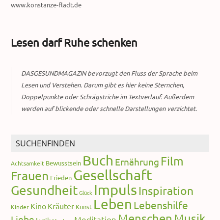
www.konstanze-fladt.de
Lesen darf Ruhe schenken
DASGESUNDMAGAZIN bevorzugt den Fluss der Sprache beim
Lesen und Verstehen. Darum gibt es hier keine Sternchen,
Doppelpunkte oder Schrägstriche im Textverlauf. Außerdem
werden auf blickende oder schnelle Darstellungen verzichtet.
SUCHENFINDEN
Buch
Film
Ernährung
Bewusstsein
Achtsamkeit
Gesellschaft
Frauen
Frieden
Impuls
Gesundheit
Inspiration
Glück
Leben
Lebenshilfe
Kino
Kräuter
Kunst
Kinder
Menschen
Musik
Liebe
Meditation