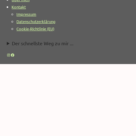
Kontakt
Impressum
Datenschutzerklärung
Cookie-Richtlinie (EU)
Der schnellste Weg zu mir ...
Instagram
Facebook