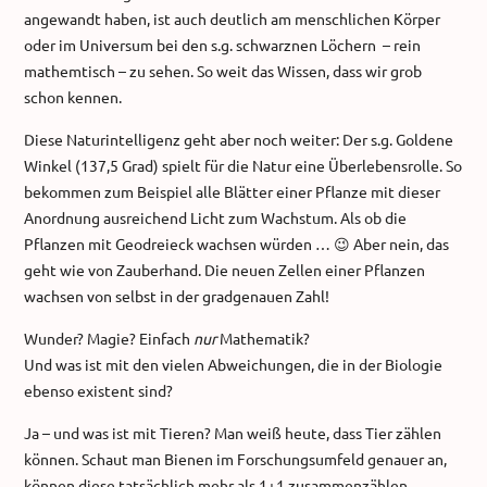
angewandt haben, ist auch deutlich am menschlichen Körper
oder im Universum bei den s.g. schwarznen Löchern – rein
mathemtisch – zu sehen. So weit das Wissen, dass wir grob
schon kennen.
Diese Naturintelligenz geht aber noch weiter: Der s.g. Goldene
Winkel (137,5 Grad) spielt für die Natur eine Überlebensrolle. So
bekommen zum Beispiel alle Blätter einer Pflanze mit dieser
Anordnung ausreichend Licht zum Wachstum. Als ob die
Pflanzen mit Geodreieck wachsen würden … 😉 Aber nein, das
geht wie von Zauberhand. Die neuen Zellen einer Pflanzen
wachsen von selbst in der gradgenauen Zahl!
Wunder? Magie? Einfach
nur
Mathematik?
Und was ist mit den vielen Abweichungen, die in der Biologie
ebenso existent sind?
Ja – und was ist mit Tieren? Man weiß heute, dass Tier zählen
können. Schaut man Bienen im Forschungsumfeld genauer an,
können diese tatsächlich mehr als 1+1 zusammenzählen.