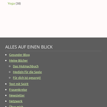
Yoga
(38)
ALLES AUF EINEN BLICK
Gesunder Blog
Meine Bücher
Das Mutmachbuch
Medizin für die Seele
Für dich ist gesorgt!
Text mit Spirit
Frauenkreise
Newsletter
Netzwerk
Über mich