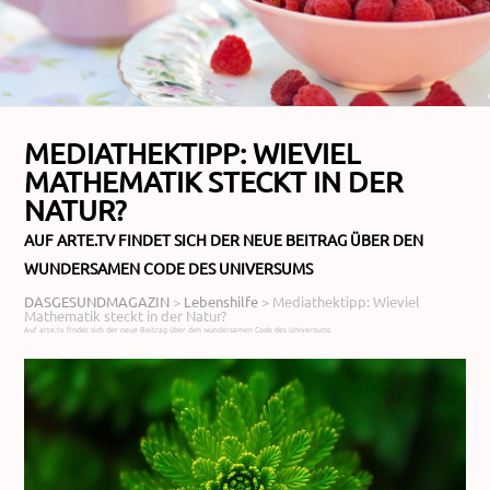
MEDIATHEKTIPP: WIEVIEL
MATHEMATIK STECKT IN DER
NATUR?
AUF ARTE.TV FINDET SICH DER NEUE BEITRAG ÜBER DEN
WUNDERSAMEN CODE DES UNIVERSUMS
DASGESUNDMAGAZIN
>
Lebenshilfe
>
Mediathektipp: Wieviel
Mathematik steckt in der Natur?
Auf arte.tv findet sich der neue Beitrag über den wundersamen Code des Universums