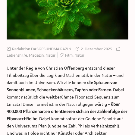
Redaktion DASGESUNDMAGAZIN
2. Dezember 2025
Lebenshilfe
,
Magazin
,
Natur
Film
,
Natur
Unter der Regie von Christian Offenberg entstand dieser
Filmbeitrag über die Logik und Mathematik in der Natur – und
damit auch im Universum. Wir alle kennen
die Spiralen von
Sonnenblumen, Schneckenhäusern, Zapfen oder Farnen.
Dabei
kommt natürlich die weltberühmte Fibonacci-Sequenz zum
Einsatz! Diese Formel ist in der Natur allgegenwärtig –
über
400.000 Pflanzenarten orientieeren sich an der Zahlenfolge der
Fibonacci-Reihe.
Dabei kommt sofort der Goldene Schnitt auf
den Universums-Plan (und seine Zahl Phi als Verhältniszahl).
Und was in Folge nicht nur Künstler oder Architekten