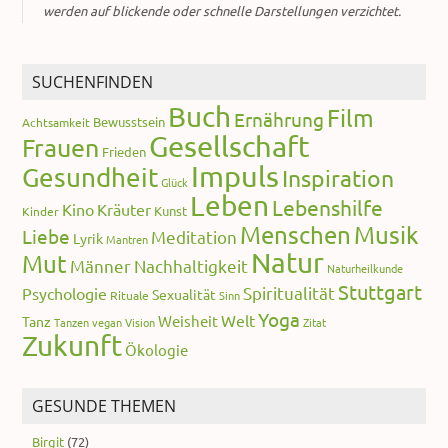
werden auf blickende oder schnelle Darstellungen verzichtet.
SUCHENFINDEN
Buch
Film
Ernährung
Bewusstsein
Achtsamkeit
Gesellschaft
Frauen
Frieden
Impuls
Gesundheit
Inspiration
Glück
Leben
Lebenshilfe
Kino
Kräuter
Kunst
Kinder
Menschen
Musik
Liebe
Meditation
Lyrik
Mantren
Natur
Mut
Männer
Nachhaltigkeit
Naturheilkunde
Stuttgart
Spiritualität
Psychologie
Sexualität
Rituale
Sinn
Yoga
Welt
Weisheit
Tanz
Tanzen
vegan
Vision
Zitat
Zukunft
Ökologie
GESUNDE THEMEN
Birgit
(72)