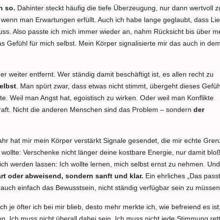
h so.
Dahinter steckt häufig die tiefe Überzeugung, nur dann wertvoll z
wenn man Erwartungen erfüllt. Auch ich habe lange geglaubt, dass Li
ss. Also passte ich mich immer wieder an, nahm Rücksicht bis über m
Gefühl für mich selbst. Mein Körper signalisierte mir das auch in de
 weiter entfernt. Wer ständig damit beschäftigt ist, es allen recht zu
elbst
. Man spürt zwar, dass etwas nicht stimmt, übergeht dieses Gefüh
. Weil man Angst hat, egoistisch zu wirken. Oder weil man Konflikte
 Kraft. Nicht die anderen Menschen sind das Problem – sondern
der
hr hat mir mein Körper verstärkt Signale gesendet, die mir echte Gre
 wollte: Verschenke nicht länger deine kostbare Energie, nur damit blo
ich werden lassen: Ich wollte lernen, mich selbst ernst zu nehmen. Un
rt oder abweisend, sondern sanft und klar.
Ein ehrliches „Das passt
r auch einfach das Bewusstsein, nicht ständig verfügbar sein zu müssen
 je öfter ich bei mir blieb, desto mehr merkte ich, wie befreiend es ist
. Ich muss nicht überall dabei sein. Ich muss nicht jede Stimmung ret