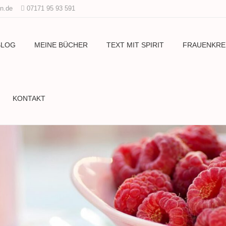
n.de
07171 95 93 591
BLOG
MEINE BÜCHER
TEXT MIT SPIRIT
FRAUENKRE
KONTAKT