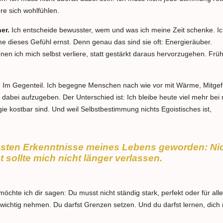
re sich wohlfühlen.
er.
Ich entscheide bewusster, wem und was ich meine Zeit schenke. I
e dieses Gefühl ernst. Denn genau das sind sie oft: Energieräuber.
en ich mich selbst verliere, statt gestärkt daraus hervorzugehen. Frü
. Im Gegenteil. Ich begegne Menschen nach wie vor mit Wärme, Mitgef
dabei aufzugeben. Der Unterschied ist: Ich bleibe heute viel mehr bei 
gie kostbar sind. Und weil Selbstbestimmung nichts Egoistisches ist,
tigsten Erkenntnisse meines Lebens geworden: Ni
 sollte mich nicht länger verlassen.
öchte ich dir sagen: Du musst nicht ständig stark, perfekt oder für alle
t wichtig nehmen. Du darfst Grenzen setzen. Und du darfst lernen, dich 