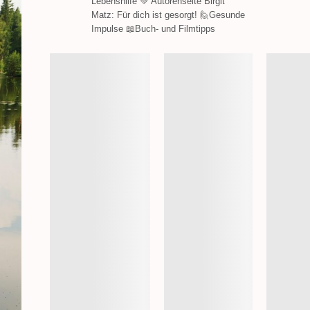
Lebenshilfe 💚 Autorenseite Birgit
Matz: Für dich ist gesorgt! 🙋Gesunde
Impulse 📖Buch- und Filmtipps