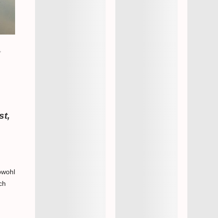
,
st,
bwohl
ch