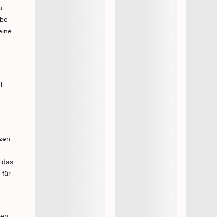
u
ebe
eine
m
l
nzen
ß
d das
 für
.
,
ten.