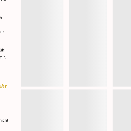
ch
her
ühl
mir.
cht
nicht