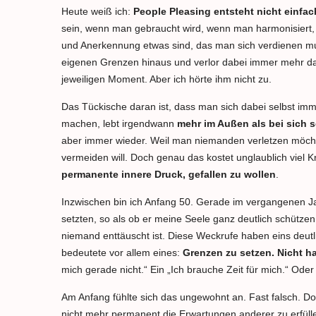
Heute weiß ich:
People Pleasing entsteht nicht einfac
sein, wenn man gebraucht wird, wenn man harmonisiert, 
und Anerkennung etwas sind, das man sich verdienen mu
eigenen Grenzen hinaus und verlor dabei immer mehr das 
jeweiligen Moment. Aber ich hörte ihm nicht zu.
Das Tückische daran ist, dass man sich dabei selbst immer
machen, lebt irgendwann
mehr im Außen als bei sich s
aber immer wieder. Weil man niemanden verletzen möchte
vermeiden will. Doch genau das kostet unglaublich viel
permanente innere Druck, gefallen zu wollen
.
Inzwischen bin ich Anfang 50. Gerade im vergangenen Ja
setzten, so als ob er meine Seele ganz deutlich schützen
niemand enttäuscht ist. Diese Weckrufe haben eins deutl
bedeutete vor allem eines:
Grenzen zu setzen. Nicht ha
mich gerade nicht.“ Ein „Ich brauche Zeit für mich.“ Ode
Am Anfang fühlte sich das ungewohnt an. Fast falsch. Doch
nicht mehr permanent die Erwartungen anderer zu erfüllen