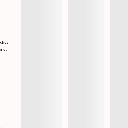
iches
ung.
rag →