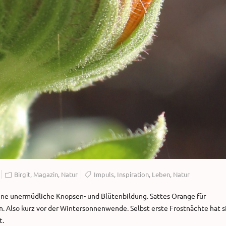
Birgit
,
Magazin
,
Natur
Impuls
,
Inspiration
,
Leben
,
Natur
ine unermüdliche Knopsen- und Blütenbildung. Sattes Orange für
n. Also kurz vor der Wintersonnenwende. Selbst erste Frostnächte hat s
t.