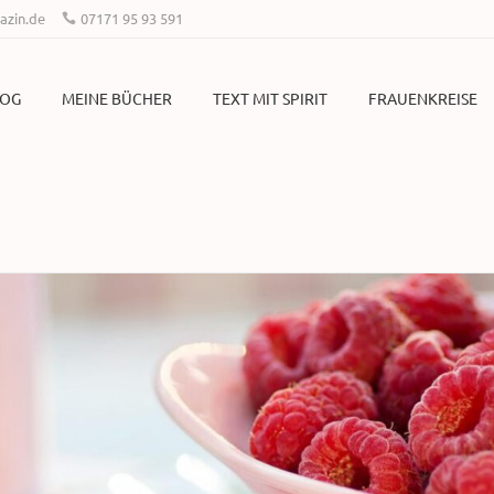
zin.de
07171 95 93 591
LOG
MEINE BÜCHER
TEXT MIT SPIRIT
FRAUENKREISE