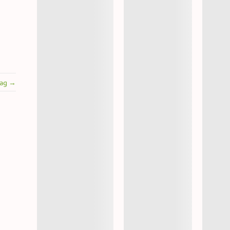
rag →