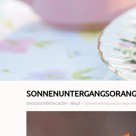
SONNENUNTERGANGSORANGE
DASGESUNDMAGAZIN
>
Birgit
>
Sonnenuntergangsorange im