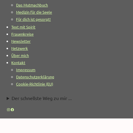
Das Mutmachbuch
Medizin für die Seele
Für dich ist gesorgt!
Text mit Spirit
Frauenkreise
Newsletter
Netzwerk
Über mich
Kontakt
Impressum
Datenschutzerklärung
Cookie-Richtlinie (EU)
Der schnellste Weg zu mir ...
Instagram
Facebook