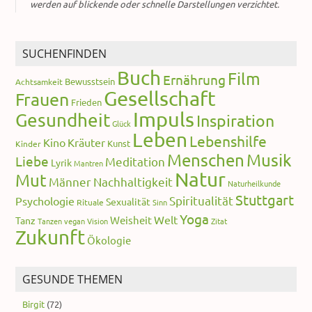
werden auf blickende oder schnelle Darstellungen verzichtet.
SUCHENFINDEN
Buch
Film
Ernährung
Bewusstsein
Achtsamkeit
Gesellschaft
Frauen
Frieden
Impuls
Gesundheit
Inspiration
Glück
Leben
Lebenshilfe
Kino
Kräuter
Kunst
Kinder
Menschen
Musik
Liebe
Meditation
Lyrik
Mantren
Natur
Mut
Männer
Nachhaltigkeit
Naturheilkunde
Stuttgart
Spiritualität
Psychologie
Sexualität
Rituale
Sinn
Yoga
Welt
Weisheit
Tanz
Tanzen
vegan
Vision
Zitat
Zukunft
Ökologie
GESUNDE THEMEN
Birgit
(72)