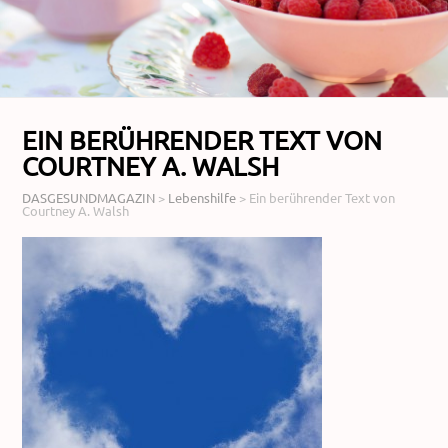
EIN BERÜHRENDER TEXT VON
COURTNEY A. WALSH
DASGESUNDMAGAZIN
>
Lebenshilfe
>
Ein berührender Text von
Courtney A. Walsh