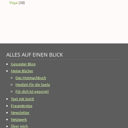
Yoga
(38)
ALLES AUF EINEN BLICK
Gesunder Blog
Meine Bücher
Das Mutmachbuch
Medizin für die Seele
Für dich ist gesorgt!
Text mit Spirit
Frauenkreise
Newsletter
Netzwerk
Über mich