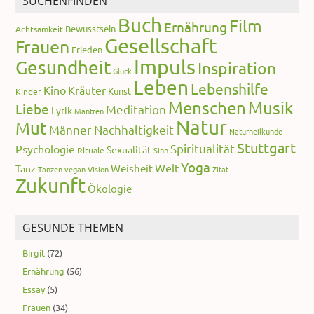
SUCHENFINDEN
Buch
Film
Ernährung
Bewusstsein
Achtsamkeit
Gesellschaft
Frauen
Frieden
Impuls
Gesundheit
Inspiration
Glück
Leben
Lebenshilfe
Kino
Kräuter
Kunst
Kinder
Menschen
Musik
Liebe
Meditation
Lyrik
Mantren
Natur
Mut
Männer
Nachhaltigkeit
Naturheilkunde
Stuttgart
Spiritualität
Psychologie
Sexualität
Rituale
Sinn
Yoga
Welt
Weisheit
Tanz
Tanzen
vegan
Vision
Zitat
Zukunft
Ökologie
GESUNDE THEMEN
Birgit
(72)
Ernährung
(56)
Essay
(5)
Frauen
(34)