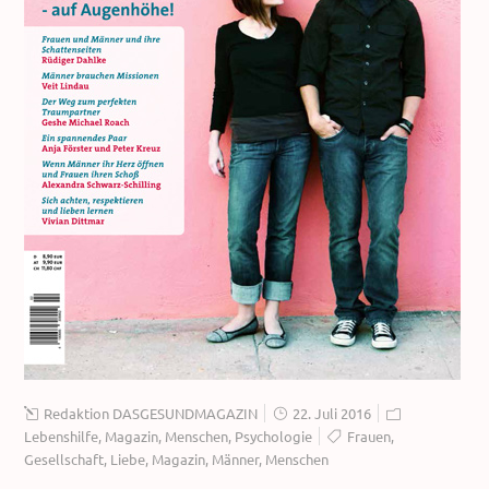
Redaktion DASGESUNDMAGAZIN
22. Juli 2016
Lebenshilfe
,
Magazin
,
Menschen
,
Psychologie
Frauen
,
Gesellschaft
,
Liebe
,
Magazin
,
Männer
,
Menschen