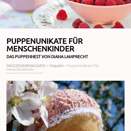
PUPPENUNIKATE FÜR
MENSCHENKINDER
DAS PUPPENNEST VON DIANA LAMPRECHT
DASGESUNDMAGAZIN
>
Magazin
>
Puppenunikate für
Menschenkinder
Das Puppennest von Diana Lamprecht