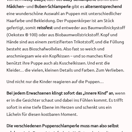
Mädchen
– und
Buben-Schlamperle
gibt es
altersentsprechend
eine wunderschöne Auswahl an Puppen mit unterschiedlicher
Haarfarbe und Bekleidung. Der Puppenkörper ist am Stück
gefertigt, somit
reissfest
und entweder aus Baumwollnickystoff
(Oekotex ® 100) oder aus Biobaumwollstrickstoff. Kopf und
Hände sind aus einem zertizifierten Trikotstoff, und die Füllung
besteht aus Bioschafwollvlies. Also fast so weich und
anschmiegsam wie ein Kopfkissen – und so manches Kind
benützt ihre Puppe auch als Kuschelkissen. Und erst die
Kleider… die vielen, kleinen Details und Farben. Zum Verlieben.
Und nicht nur die Kinder reagieren auf die Puppen…
Bei jedem Erwachsenen klingt sofort das „innere Kind“ an
, wenn
er in die Gesichter schaut und dabei ins Fühlen kommt. Es trifft
sofort in eine tiefe Ebene im Herzen und schenkt uns ein
Lächeln für diesen kostbaren Moment.
Die verschiedenen Puppenschlamperle muss man also selbst