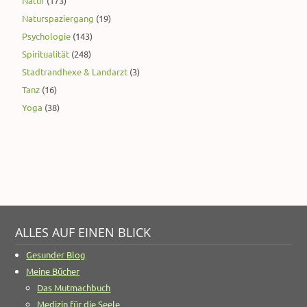
Natur
(173)
Naturspaziergang
(19)
Psychologie
(143)
Spiritualität
(248)
Stadtrandhexe & Landarzt
(3)
Tanz
(16)
Yoga
(38)
ALLES AUF EINEN BLICK
Gesunder Blog
Meine Bücher
Das Mutmachbuch
Medizin für die Seele