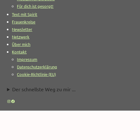
Für dich ist gesorgt!
Text mit Spirit
Frauenkreise
Newsletter
Netzwerk
Über mich
Kontakt
Impressum
Datenschutzerklärung
Cookie-Richtlinie (EU)
Der schnellste Weg zu mir ...
Instagram
Facebook