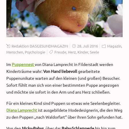
Redaktion DASGESUNDMAGAZIN
28. Juli 2016
Magazin
,
Menschen
,
Psychologie
Freude
,
Herz
,
Kinder
,
Seele
Im
Puppennest
von Diana Lamprecht in Filderstadt werden
Kinderträume wahr:
Von Hand liebevoll
gearbeitete
Puppenunikate warten auf den kleinen (und großen) Besucher.
Sofort fühlt man sich von einer bestimmten Puppe angezogen
und möchte sie sofort in den Arm und ans Herz schließen.
Für ein kleines Kind sind Puppen so etwas wie Seelenbegleiter.
Diana Lamprecht
ist ausgebildete Modedesignerin, die den Weg
zu den Puppen „nach Waldorfart“ über ihren Sohn gefunden hat.
Von den
Nicky-Babys
, über das
Baby-Schlamperle
bis hin zum