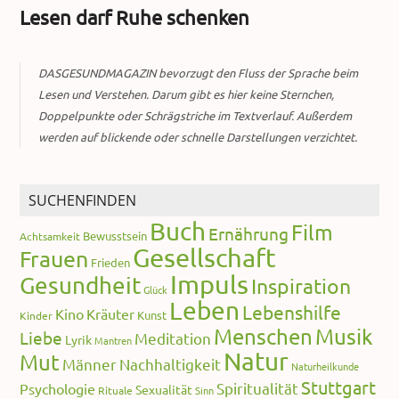
Lesen darf Ruhe schenken
DASGESUNDMAGAZIN bevorzugt den Fluss der Sprache beim
Lesen und Verstehen. Darum gibt es hier keine Sternchen,
Doppelpunkte oder Schrägstriche im Textverlauf. Außerdem
werden auf blickende oder schnelle Darstellungen verzichtet.
SUCHENFINDEN
Buch
Film
Ernährung
Bewusstsein
Achtsamkeit
Gesellschaft
Frauen
Frieden
Impuls
Gesundheit
Inspiration
Glück
Leben
Lebenshilfe
Kino
Kräuter
Kunst
Kinder
Menschen
Musik
Liebe
Meditation
Lyrik
Mantren
Natur
Mut
Männer
Nachhaltigkeit
Naturheilkunde
Stuttgart
Spiritualität
Psychologie
Sexualität
Rituale
Sinn