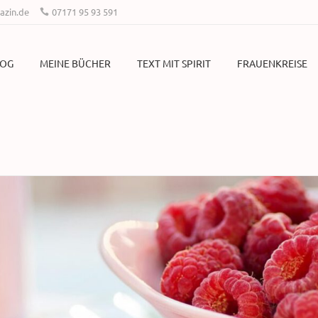
zin.de
07171 95 93 591
LOG
MEINE BÜCHER
TEXT MIT SPIRIT
FRAUENKREISE