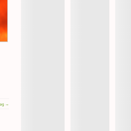
rag →