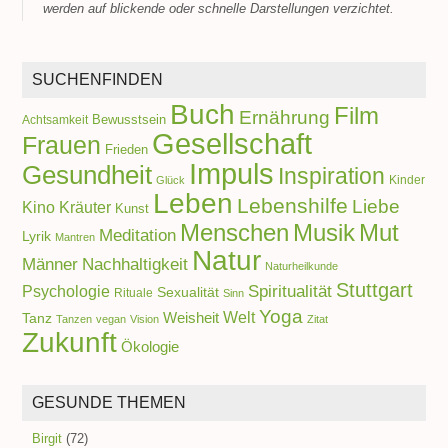
werden auf blickende oder schnelle Darstellungen verzichtet.
SUCHENFINDEN
Buch
Film
Ernährung
Achtsamkeit
Bewusstsein
Gesellschaft
Frauen
Frieden
Impuls
Gesundheit
Inspiration
Kinder
Glück
Leben
Lebenshilfe
Liebe
Kino
Kräuter
Kunst
Menschen
Musik
Mut
Meditation
Lyrik
Mantren
Natur
Männer
Nachhaltigkeit
Naturheilkunde
Stuttgart
Spiritualität
Psychologie
Sexualität
Rituale
Sinn
Yoga
Welt
Weisheit
Tanz
Tanzen
vegan
Vision
Zitat
Zukunft
Ökologie
GESUNDE THEMEN
Birgit
(72)