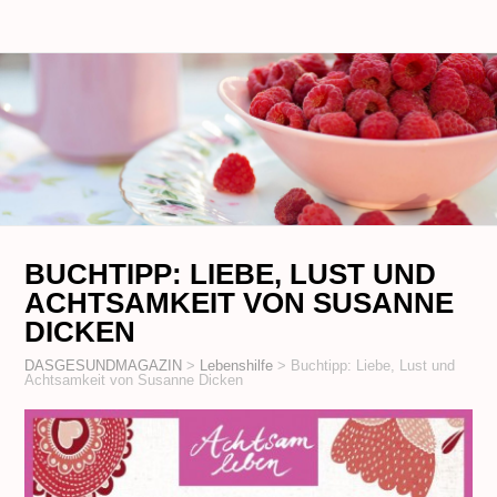
BUCHTIPP: LIEBE, LUST UND
ACHTSAMKEIT VON SUSANNE
DICKEN
DASGESUNDMAGAZIN
>
Lebenshilfe
>
Buchtipp: Liebe, Lust und
Achtsamkeit von Susanne Dicken