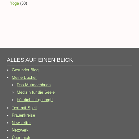
Yoga
(38)
ALLES AUF EINEN BLICK
Gesunder Blog
Meine Bücher
Das Mutmachbuch
Medizin für die Seele
Für dich ist gesorgt!
Text mit Spirit
Frauenkreise
Newsletter
Netzwerk
Über mich