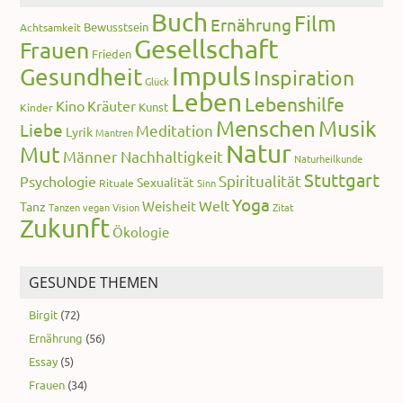
Buch
Film
Ernährung
Bewusstsein
Achtsamkeit
Gesellschaft
Frauen
Frieden
Impuls
Gesundheit
Inspiration
Glück
Leben
Lebenshilfe
Kino
Kräuter
Kunst
Kinder
Menschen
Musik
Liebe
Meditation
Lyrik
Mantren
Natur
Mut
Männer
Nachhaltigkeit
Naturheilkunde
Stuttgart
Spiritualität
Psychologie
Sexualität
Rituale
Sinn
Yoga
Welt
Weisheit
Tanz
Tanzen
vegan
Vision
Zitat
Zukunft
Ökologie
GESUNDE THEMEN
Birgit
(72)
Ernährung
(56)
Essay
(5)
Frauen
(34)