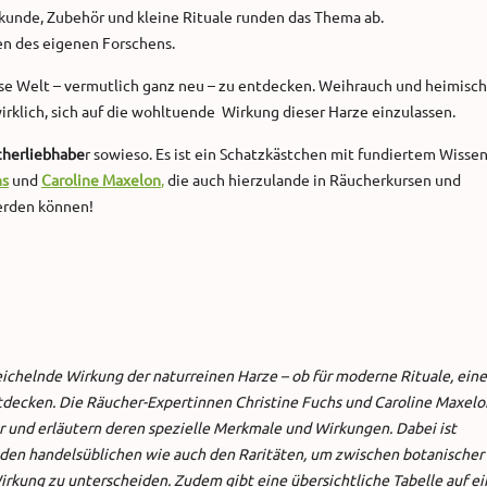
erkunde, Zubehör und kleine Rituale runden das Thema ab.
n des eigenen Forschens.
se Welt – vermutlich ganz neu – zu entdecken. Weihrauch und heimisc
rklich, sich auf die wohltuende Wirkung dieser Harze einzulassen.
cherliebhabe
r sowieso. Es ist ein Schatzkästchen mit fundiertem Wissen
hs
und
Caroline Maxelon
,
die auch hierzulande in Räucherkursen und
werden können!
reichelnde Wirkung der naturreinen Harze – ob für moderne Rituale, eine
decken. Die Räucher-Expertinnen Christine Fuchs und Caroline Maxelo
 und erläutern deren spezielle Merkmale und Wirkungen. Dabei ist
 den handelsüblichen wie auch den Raritäten, um zwischen botanischer 
rkung zu unterscheiden. Zudem gibt eine übersichtliche Tabelle auf e