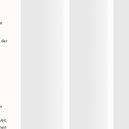
he
 der
n
Art,
inen