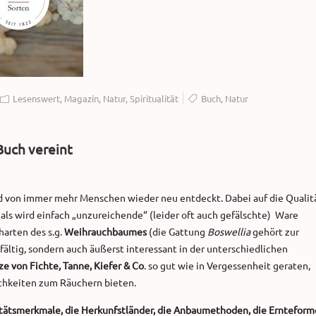
Lesenswert
,
Magazin
,
Natur
,
Spiritualität
Buch
,
Natur
Buch vereint
rd von immer mehr Menschen wieder neu entdeckt. Dabei auf die Qualit
als wird einfach „unzureichende“ (leider oft auch gefälschte) Ware
harten des s.g.
Weihrauchbaumes
(die Gattung
Boswellia
gehört zur
ältig, sondern auch äußerst interessant in der unterschiedlichen
e von Fichte, Tanne, Kiefer & Co
. so gut wie in Vergessenheit geraten,
chkeiten zum Räuchern bieten.
tätsmerkmale, die Herkunfstländer, die Anbaumethoden, die Erntefor