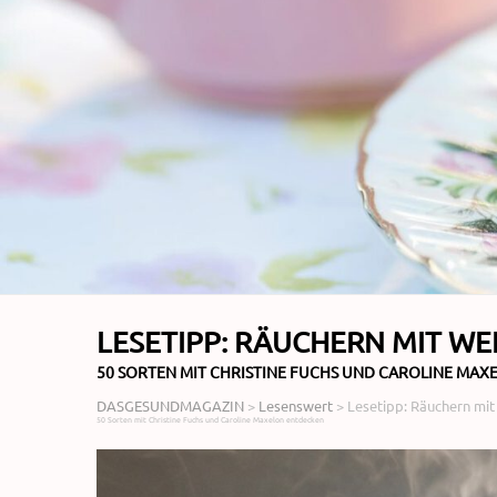
LESETIPP: RÄUCHERN MIT W
50 SORTEN MIT CHRISTINE FUCHS UND CAROLINE MA
DASGESUNDMAGAZIN
>
Lesenswert
>
Lesetipp: Räuchern mi
50 Sorten mit Christine Fuchs und Caroline Maxelon entdecken