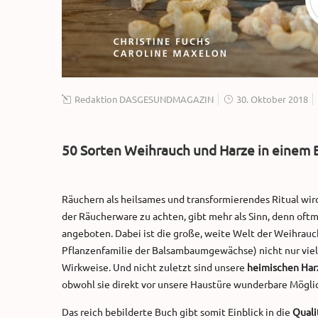
Redaktion DASGESUNDMAGAZIN
30. Oktober 2018
50 Sorten Weihrauch und Harze in einem 
Räuchern als heilsames und transformierendes Ritual wi
der Räucherware zu achten, gibt mehr als Sinn, denn oftm
angeboten. Dabei ist die große, weite Welt der Weihrauc
Pflanzenfamilie der Balsambaumgewächse) nicht nur vielf
Wirkweise. Und nicht zuletzt sind unsere
heimischen Harz
obwohl sie direkt vor unsere Haustüre wunderbare Mögli
Das reich bebilderte Buch gibt somit Einblick in die
Quali