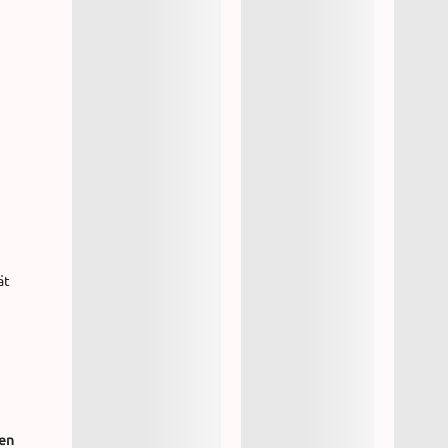
ät
men