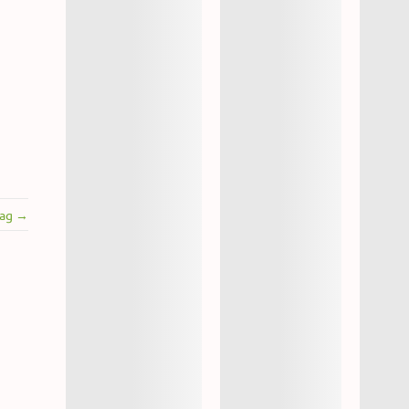
rag →