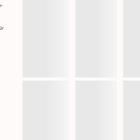
r-
ür