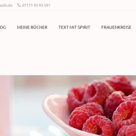
zin.de
07171 95 93 591
LOG
MEINE BÜCHER
TEXT MIT SPIRIT
FRAUENKREISE