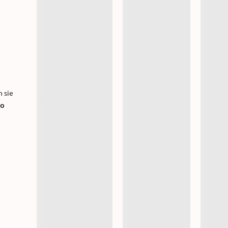
n sie
to