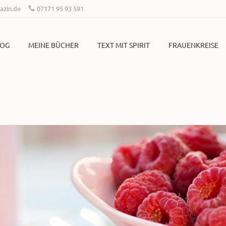
zin.de
07171 95 93 591
LOG
MEINE BÜCHER
TEXT MIT SPIRIT
FRAUENKREISE