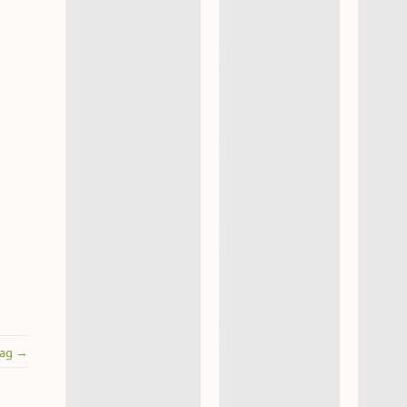
rag →