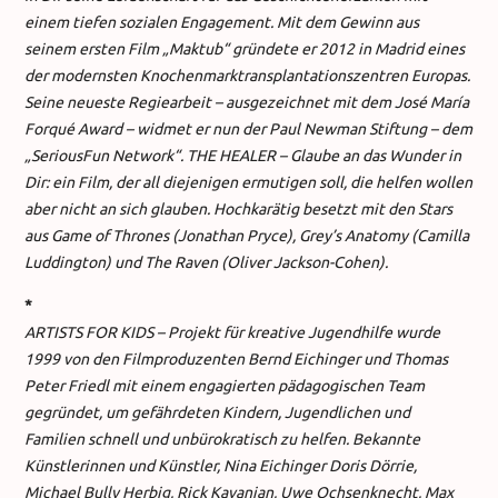
einem tiefen sozialen Engagement. Mit dem Gewinn aus
seinem ersten Film „Maktub“ gründete er 2012 in Madrid eines
der modernsten Knochenmarktransplantationszen
tren Europas.
Seine neueste Regiearbeit – ausgezeichnet mit dem José María
Forqué Award – widmet er nun der Paul Newman Stiftung – dem
„SeriousFun Network“. THE HEALER – Glaube an das Wunder in
Dir: ein Film, der all diejenigen ermutigen soll, die helfen wollen
aber nicht an sich glauben. Hochkarätig besetzt mit den Stars
aus Game of Thrones (Jonathan Pryce), Grey’s Anatomy (Camilla
Luddington) und The Raven (Oliver Jackson-Cohen).
*
ARTISTS FOR KIDS – Projekt für kreative Jugendhilfe wurde
1999 von den Filmproduzenten Bernd Eichinger und Thomas
Peter Friedl mit einem engagierten pädagogischen Team
gegründet, um gefährdeten Kindern, Jugendlichen und
Familien schnell und unbürokratisch zu helfen. Bekannte
Künstlerinnen und Künstler, Nina Eichinger Doris Dörrie,
Michael Bully Herbig, Rick Kavanian, Uwe Ochsenknecht, Max