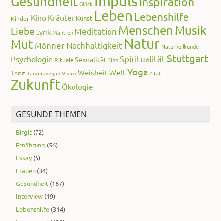
Impuls
Gesundheit
Inspiration
Glück
Leben
Lebenshilfe
Kino
Kräuter
Kunst
Kinder
Menschen
Musik
Liebe
Meditation
Lyrik
Mantren
Natur
Mut
Männer
Nachhaltigkeit
Naturheilkunde
Stuttgart
Spiritualität
Psychologie
Sexualität
Rituale
Sinn
Yoga
Welt
Weisheit
Tanz
Tanzen
vegan
Vision
Zitat
Zukunft
Ökologie
GESUNDE THEMEN
Birgit
(72)
Ernährung
(56)
Essay
(5)
Frauen
(34)
Gesundheit
(167)
Interview
(19)
Lebenshilfe
(314)