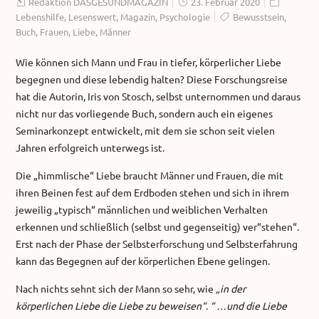
Redaktion DASGESUNDMAGAZIN
23. Februar 2020
Lebenshilfe
,
Lesenswert
,
Magazin
,
Psychologie
Bewusstsein
,
Buch
,
Frauen
,
Liebe
,
Männer
Wie können sich Mann und Frau in tiefer, körperlicher Liebe
begegnen und diese lebendig halten? Diese Forschungsreise
hat die Autorin, Iris von Stosch, selbst unternommen und daraus
nicht nur das vorliegende Buch, sondern auch ein eigenes
Seminarkonzept entwickelt, mit dem sie schon seit vielen
Jahren erfolgreich unterwegs ist.
Die „himmlische“ Liebe braucht Männer und Frauen, die mit
ihren Beinen fest auf dem Erdboden stehen und sich in ihrem
jeweilig „typisch“ männlichen und weiblichen Verhalten
erkennen und schließlich (selbst und gegenseitig) ver“stehen“.
Erst nach der Phase der Selbsterforschung und Selbsterfahrung
kann das Begegnen auf der körperlichen Ebene gelingen.
Nach nichts sehnt sich der Mann so sehr, wie
„in der
körperlichen Liebe die Liebe zu beweisen“
.
“ …und die Liebe