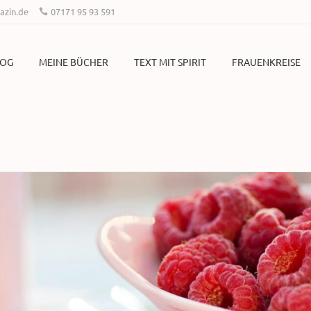
zin.de
07171 95 93 591
LOG
MEINE BÜCHER
TEXT MIT SPIRIT
FRAUENKREISE