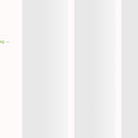
rag →