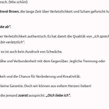
ensch. (Wie schön!)
Brené Brown
, die lange Zeit über Verletzlichkeit und Scham geforscht h
ke ab“.
r Verletzlichkeit authentisch. Es hat damit die Qualität von
„Ich sprec
 bin verletzlich“
.
 es ist auch kein Ausdruck von Schwäche.
 Nähe und Verbundenheit mit dem Gegenüber. Jegliche Trennung oder
eit und die Chance für Veränderung und Kreativität.
t keine Garantie. Doch wir können aus vollem Herzen: lieben!
, die jemand
zuerst
ausspricht:
„Dich liebe ich“.