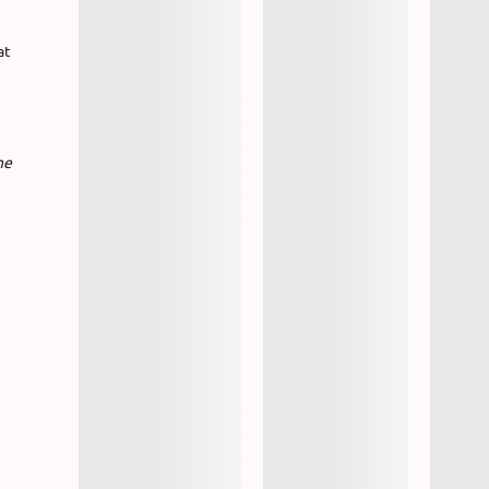
at
he