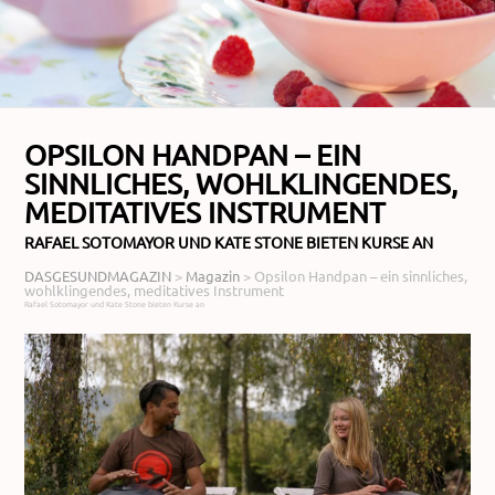
OPSILON HANDPAN – EIN
SINNLICHES, WOHLKLINGENDES,
MEDITATIVES INSTRUMENT
RAFAEL SOTOMAYOR UND KATE STONE BIETEN KURSE AN
DASGESUNDMAGAZIN
>
Magazin
>
Opsilon Handpan – ein sinnliches,
wohlklingendes, meditatives Instrument
Rafael Sotomayor und Kate Stone bieten Kurse an