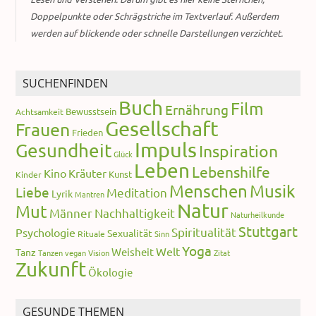
Doppelpunkte oder Schrägstriche im Textverlauf. Außerdem
werden auf blickende oder schnelle Darstellungen verzichtet.
SUCHENFINDEN
Buch
Film
Ernährung
Bewusstsein
Achtsamkeit
Gesellschaft
Frauen
Frieden
Impuls
Gesundheit
Inspiration
Glück
Leben
Lebenshilfe
Kino
Kräuter
Kunst
Kinder
Menschen
Musik
Liebe
Meditation
Lyrik
Mantren
Natur
Mut
Männer
Nachhaltigkeit
Naturheilkunde
Stuttgart
Spiritualität
Psychologie
Sexualität
Rituale
Sinn
Yoga
Welt
Weisheit
Tanz
Tanzen
vegan
Vision
Zitat
Zukunft
Ökologie
GESUNDE THEMEN