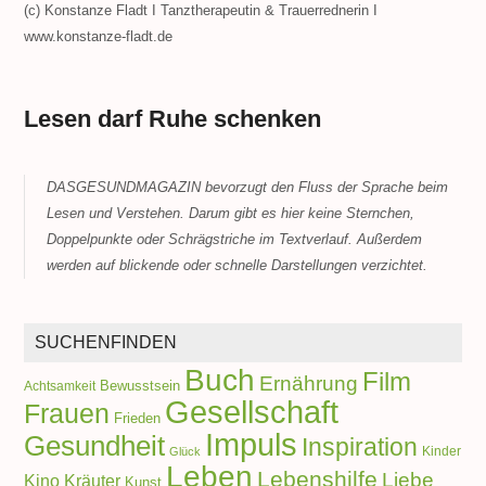
(c) Konstanze Fladt I Tanztherapeutin & Trauerrednerin I
www.konstanze-fladt.de
Lesen darf Ruhe schenken
DASGESUNDMAGAZIN bevorzugt den Fluss der Sprache beim
Lesen und Verstehen. Darum gibt es hier keine Sternchen,
Doppelpunkte oder Schrägstriche im Textverlauf. Außerdem
werden auf blickende oder schnelle Darstellungen verzichtet.
SUCHENFINDEN
Buch
Film
Ernährung
Achtsamkeit
Bewusstsein
Gesellschaft
Frauen
Frieden
Impuls
Gesundheit
Inspiration
Kinder
Glück
Leben
Lebenshilfe
Liebe
Kino
Kräuter
Kunst