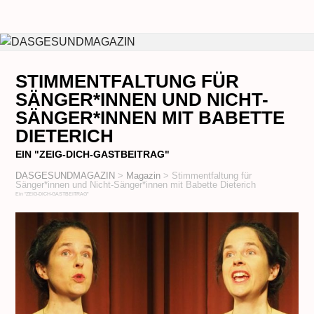
STIMMENTFALTUNG FÜR
SÄNGER*INNEN UND NICHT-
SÄNGER*INNEN MIT BABETTE
DIETERICH
EIN "ZEIG-DICH-GASTBEITRAG"
DASGESUNDMAGAZIN
>
Magazin
>
Stimmentfaltung für
Sänger*innen und Nicht-Sänger*innen mit Babette Dieterich
Ein "ZEIG-DICH-GASTBEITRAG"