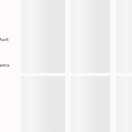
 Auch
antra