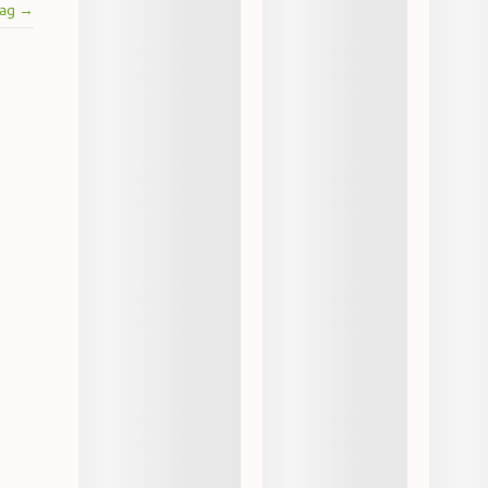
rag →