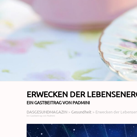
ERWECKEN DER LEBENSENER
EIN GASTBEITRAG VON PADMINI
DASGESUNDMAGAZIN
>
Gesundheit
>
Erwecken der Lebensen
Ein Gastbeitrag von Padmini