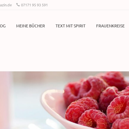
zin.de
07171 95 93 591
LOG
MEINE BÜCHER
TEXT MIT SPIRIT
FRAUENKREISE