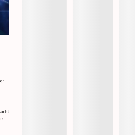
der
sucht
ur