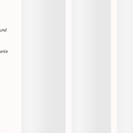
 und
seite