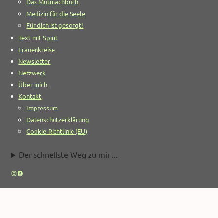
Das Mutmachbuch
Medizin für die Seele
Für dich ist gesorgt!
Text mit Spirit
Frauenkreise
Newsletter
Netzwerk
Über mich
Kontakt
Impressum
Datenschutzerklärung
Cookie-Richtlinie (EU)
Der schnellste Weg zu mir ...
Instagram
Facebook