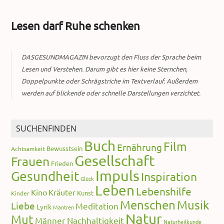
Lesen darf Ruhe schenken
DASGESUNDMAGAZIN bevorzugt den Fluss der Sprache beim
Lesen und Verstehen. Darum gibt es hier keine Sternchen,
Doppelpunkte oder Schrägstriche im Textverlauf. Außerdem
werden auf blickende oder schnelle Darstellungen verzichtet.
SUCHENFINDEN
Buch
Film
Ernährung
Bewusstsein
Achtsamkeit
Gesellschaft
Frauen
Frieden
Impuls
Gesundheit
Inspiration
Glück
Leben
Lebenshilfe
Kino
Kräuter
Kunst
Kinder
Menschen
Musik
Liebe
Meditation
Lyrik
Mantren
Natur
Mut
Männer
Nachhaltigkeit
Naturheilkunde