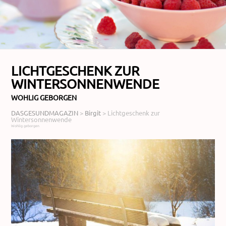
LICHTGESCHENK ZUR
WINTERSONNENWENDE
WOHLIG GEBORGEN
DASGESUNDMAGAZIN
>
Birgit
>
Lichtgeschenk zur
Wintersonnenwende
Wohlig geborgen