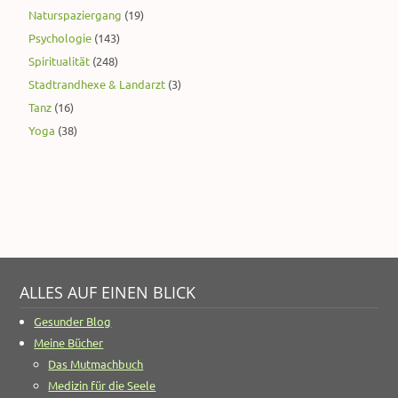
Naturspaziergang
(19)
Psychologie
(143)
Spiritualität
(248)
Stadtrandhexe & Landarzt
(3)
Tanz
(16)
Yoga
(38)
ALLES AUF EINEN BLICK
Gesunder Blog
Meine Bücher
Das Mutmachbuch
Medizin für die Seele