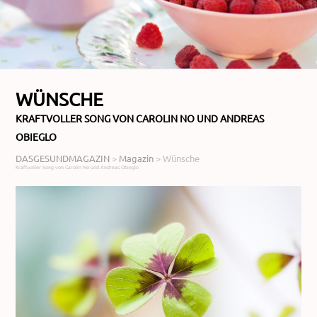
WÜNSCHE
KRAFTVOLLER SONG VON CAROLIN NO UND ANDREAS
OBIEGLO
DASGESUNDMAGAZIN
>
Magazin
>
Wünsche
Kraftvoller Song von Carolin No und Andreas Obieglo