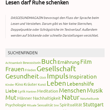
Lesen darf Ruhe schenken
DASGESUNDMAGAZIN bevorzugt den Fluss der Sprache beim
Lesen und Verstehen. Darum gibt es hier keine Sternchen,
Doppelpunkte oder Schrägstriche im Textverlauf. Außerdem
werden auf blickende oder schnelle Darstellungen verzichtet.
SUCHENFINDEN
Buch
Film
Ernährung
Bewusstsein
Achtsamkeit
Gesellschaft
Frauen
Frieden
Impuls
Gesundheit
Inspiration
Glück
Leben
Lebenshilfe
Kino
Kräuter
Kunst
Kinder
Menschen
Musik
Liebe
Meditation
Lyrik
Mantren
Natur
Mut
Männer
Nachhaltigkeit
Naturheilkunde
Stuttgart
Spiritualität
Psychologie
Sexualität
Rituale
Sinn