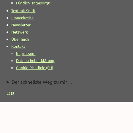
Für dich ist gesorgt!
Text mit Spirit
Frauenkreise
Newsletter
Netzwerk
Über mich
Kontakt
Impressum
Datenschutzerklärung
Cookie-Richtlinie (EU)
Der schnellste Weg zu mir ...
Instagram
Facebook