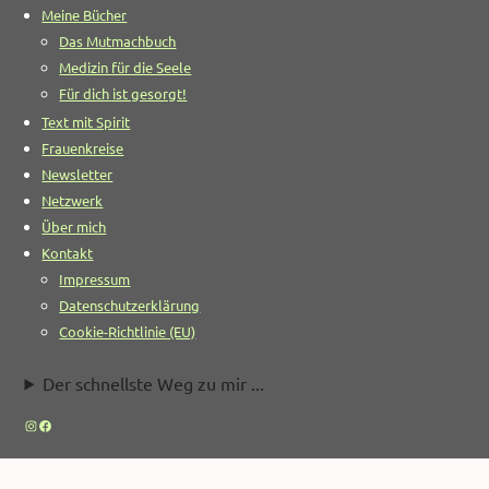
Meine Bücher
Das Mutmachbuch
Medizin für die Seele
Für dich ist gesorgt!
Text mit Spirit
Frauenkreise
Newsletter
Netzwerk
Über mich
Kontakt
Impressum
Datenschutzerklärung
Cookie-Richtlinie (EU)
Der schnellste Weg zu mir ...
Instagram
Facebook