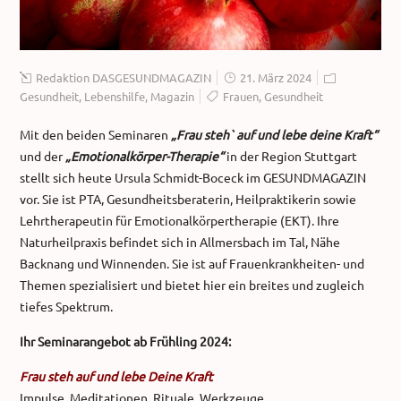
Redaktion DASGESUNDMAGAZIN
21. März 2024
Gesundheit
,
Lebenshilfe
,
Magazin
Frauen
,
Gesundheit
Mit den beiden Seminaren
„Frau steh` auf und lebe deine Kraft“
und der
„Emotionalkörper-Therapie“
in der Region Stuttgart
stellt sich heute Ursula Schmidt-Boceck im GESUNDMAGAZIN
vor. Sie ist PTA, Gesundheitsberaterin, Heilpraktikerin sowie
Lehrtherapeutin für Emotionalkörpertherapie (EKT). Ihre
Naturheilpraxis befindet sich in Allmersbach im Tal, Nähe
Backnang und Winnenden. Sie ist auf Frauenkrankheiten- und
Themen spezialisiert und bietet hier ein breites und zugleich
tiefes Spektrum.
Ihr Seminarangebot ab Frühling 2024:
Frau steh auf und lebe Deine Kraft
Impulse, Meditationen, Rituale, Werkzeuge