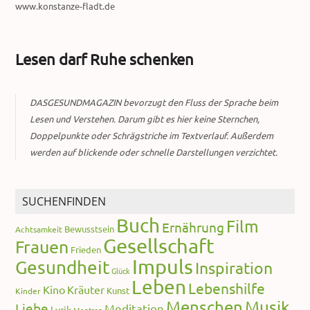
www.konstanze-fladt.de
Lesen darf Ruhe schenken
DASGESUNDMAGAZIN bevorzugt den Fluss der Sprache beim
Lesen und Verstehen. Darum gibt es hier keine Sternchen,
Doppelpunkte oder Schrägstriche im Textverlauf. Außerdem
werden auf blickende oder schnelle Darstellungen verzichtet.
SUCHENFINDEN
Buch
Film
Ernährung
Bewusstsein
Achtsamkeit
Gesellschaft
Frauen
Frieden
Impuls
Gesundheit
Inspiration
Glück
Leben
Lebenshilfe
Kino
Kräuter
Kunst
Kinder
Menschen
Musik
Liebe
Meditation
Lyrik
Mantren