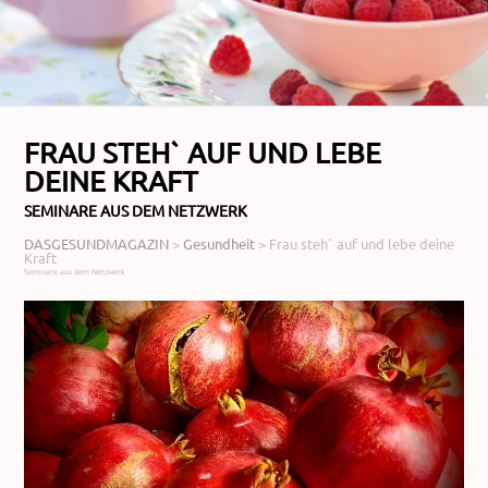
FRAU STEH` AUF UND LEBE
DEINE KRAFT
SEMINARE AUS DEM NETZWERK
DASGESUNDMAGAZIN
>
Gesundheit
>
Frau steh` auf und lebe deine
Kraft
Seminare aus dem Netzwerk