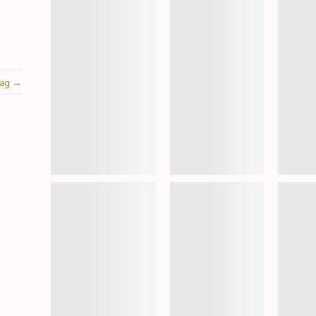
rag →