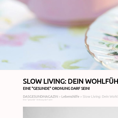
SLOW LIVING: DEIN WOHLFÜ
EINE "GESUNDE" ORDNUNG DARF SEIN!
DASGESUNDMAGAZIN
>
Lebenshilfe
>
Slow Living: Dein Woh
Eine "gesunde" Ordnung darf sein!