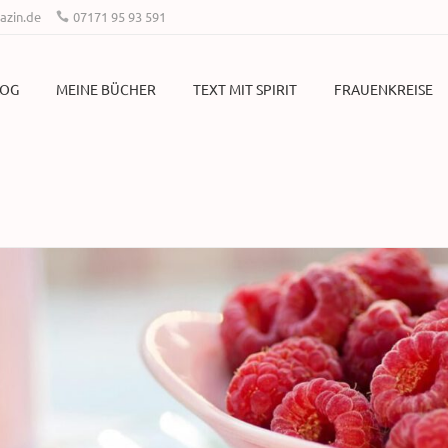
zin.de
07171 95 93 591
LOG
MEINE BÜCHER
TEXT MIT SPIRIT
FRAUENKREISE