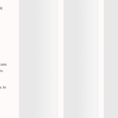
it
tons
n.
. In