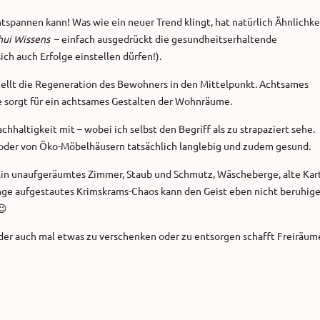
tspannen kann! Was wie ein neuer Trend klingt, hat natürlich Ähnlichke
hui Wissens
– einfach ausgedrückt die gesundheitserhaltende
h auch Erfolge einstellen dürfen!).
llt die Regeneration des Bewohners in den Mittelpunkt. Achtsames
e sorgt für ein achtsames Gestalten der Wohnräume.
hhaltigkeit mit – wobei ich selbst den Begriff als zu strapaziert sehe.
oder von Öko-Möbelhäusern tatsächlich langlebig und zudem gesund.
in unaufgeräumtes Zimmer, Staub und Schmutz, Wäscheberge, alte Kar
nge aufgestautes Krimskrams-Chaos kann den Geist eben nicht beruhige
😉
r auch mal etwas zu verschenken oder zu entsorgen schafft Freiräume