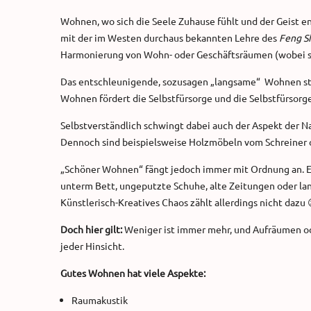
Wohnen, wo sich die Seele Zuhause fühlt und der Geist en
mit der im Westen durchaus bekannten Lehre des
Feng S
Harmonierung von Wohn- oder Geschäftsräumen (wobei sic
Das entschleunigende, sozusagen „langsame“ Wohnen ste
Wohnen fördert die Selbstfürsorge und die Selbstfürsorg
Selbstverständlich schwingt dabei auch der Aspekt der Nac
Dennoch sind beispielsweise Holzmöbeln vom Schreiner 
„Schöner Wohnen“ fängt jedoch immer mit Ordnung an. E
unterm Bett, ungeputzte Schuhe, alte Zeitungen oder la
Künstlerisch-Kreatives Chaos zählt allerdings nicht dazu 
Doch hier gilt:
Weniger ist immer mehr, und Aufräumen ode
jeder Hinsicht.
Gutes Wohnen hat viele Aspekte:
Raumakustik