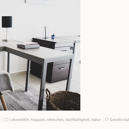
4
Lebenshilfe
,
Magazin
,
Menschen
,
Nachhaltigkeit
,
Natur
Gesellscha