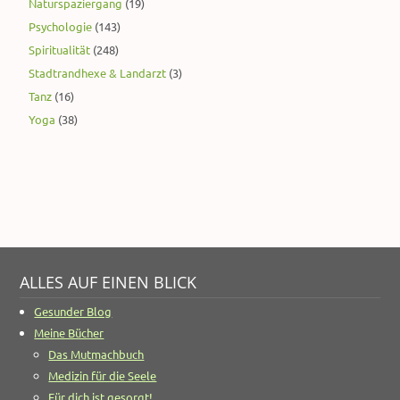
Naturspaziergang
(19)
Psychologie
(143)
Spiritualität
(248)
Stadtrandhexe & Landarzt
(3)
Tanz
(16)
Yoga
(38)
ALLES AUF EINEN BLICK
Gesunder Blog
Meine Bücher
Das Mutmachbuch
Medizin für die Seele
Für dich ist gesorgt!