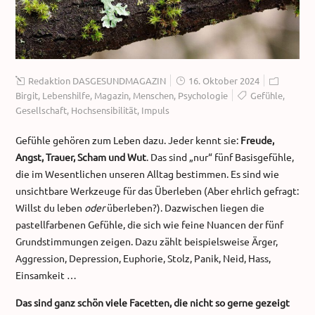
Redaktion DASGESUNDMAGAZIN
16. Oktober 2024
Birgit
,
Lebenshilfe
,
Magazin
,
Menschen
,
Psychologie
Gefühle
,
Gesellschaft
,
Hochsensibilität
,
Impuls
Gefühle gehören zum Leben dazu. Jeder kennt sie:
Freude,
Angst, Trauer, Scham und Wut
. Das sind „nur“ fünf Basisgefühle,
die im Wesentlichen unseren Alltag bestimmen. Es sind wie
unsichtbare Werkzeuge für das Überleben (Aber ehrlich gefragt:
Willst du leben
oder
überleben?). Dazwischen liegen die
pastellfarbenen Gefühle, die sich wie feine Nuancen der fünf
Grundstimmungen zeigen. Dazu zählt beispielsweise Ärger,
Aggression, Depression, Euphorie, Stolz, Panik, Neid, Hass,
Einsamkeit …
Das sind ganz schön viele Facetten, die nicht so gerne gezeigt