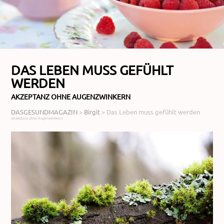
DAS LEBEN MUSS GEFÜHLT
WERDEN
AKZEPTANZ OHNE AUGENZWINKERN
DASGESUNDMAGAZIN
>
Birgit
>
Das Leben muss gefühlt werden
Akzeptanz ohne Augenzwinkern