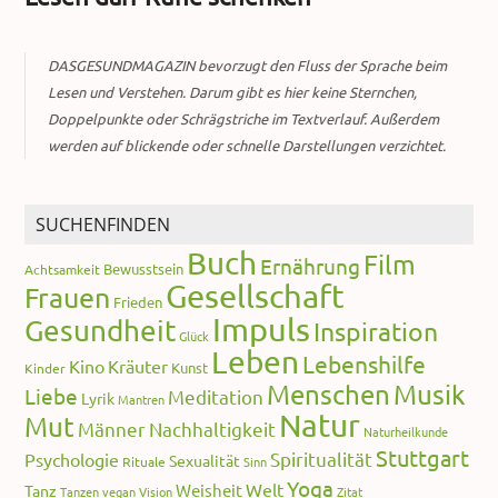
DASGESUNDMAGAZIN bevorzugt den Fluss der Sprache beim
Lesen und Verstehen. Darum gibt es hier keine Sternchen,
Doppelpunkte oder Schrägstriche im Textverlauf. Außerdem
werden auf blickende oder schnelle Darstellungen verzichtet.
SUCHENFINDEN
Buch
Film
Ernährung
Bewusstsein
Achtsamkeit
Gesellschaft
Frauen
Frieden
Impuls
Gesundheit
Inspiration
Glück
Leben
Lebenshilfe
Kino
Kräuter
Kunst
Kinder
Menschen
Musik
Liebe
Meditation
Lyrik
Mantren
Natur
Mut
Männer
Nachhaltigkeit
Naturheilkunde
Stuttgart
Spiritualität
Psychologie
Sexualität
Rituale
Sinn
Yoga
Welt
Weisheit
Tanz
Tanzen
vegan
Vision
Zitat