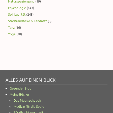
Naturspaziergang
(19)
Psychologie
(143)
Spiritualität
(248)
Stadtrandhexe & Landarzt
(3)
Tanz
(16)
Yoga
(38)
ALLES AUF EINEN BLICK
Gesunder Blog
Meine Bücher
Das Mutmachbuch
Medizin für die Seele
Für dich ist gesorgt!