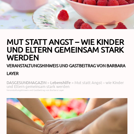
MUT STATT ANGST – WIE KINDER
UND ELTERN GEMEINSAM STARK
WERDEN
VERANSTALTUNGSHINWEIS UND GASTBEITRAG VON BARBARA
LAYER
DASGESUNDMAGAZIN
>
Lebenshilfe
>
Mut statt Angst – wie Kinder
und Eltern gemeinsam stark werden
Veranstaltungshinweis und Gastbeitrag von Barbara Layer