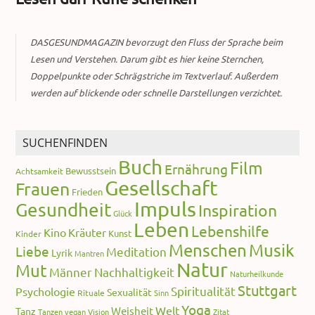
DASGESUNDMAGAZIN bevorzugt den Fluss der Sprache beim
Lesen und Verstehen. Darum gibt es hier keine Sternchen,
Doppelpunkte oder Schrägstriche im Textverlauf. Außerdem
werden auf blickende oder schnelle Darstellungen verzichtet.
SUCHENFINDEN
Buch
Film
Ernährung
Bewusstsein
Achtsamkeit
Gesellschaft
Frauen
Frieden
Impuls
Gesundheit
Inspiration
Glück
Leben
Lebenshilfe
Kino
Kräuter
Kunst
Kinder
Menschen
Musik
Liebe
Meditation
Lyrik
Mantren
Natur
Mut
Männer
Nachhaltigkeit
Naturheilkunde
Stuttgart
Spiritualität
Psychologie
Sexualität
Rituale
Sinn
Yoga
Welt
Weisheit
Tanz
Tanzen
vegan
Vision
Zitat