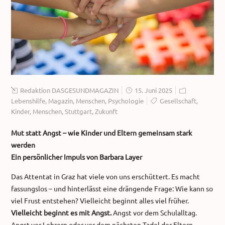
Redaktion DASGESUNDMAGAZIN
15. Juni 2025
Lebenshilfe
,
Magazin
,
Menschen
,
Psychologie
Gesellschaft
,
Kinder
,
Menschen
,
Stuttgart
,
Zukunft
Mut statt Angst – wie Kinder und Eltern gemeinsam stark
werden
Ein persönlicher Impuls von Barbara Layer
Das Attentat in Graz hat viele von uns erschüttert. Es macht
fassungslos – und hinterlässt eine drängende Frage: Wie kann so
viel Frust entstehen? Vielleicht beginnt alles viel früher.
Vielleicht beginnt es mit Angst.
Angst vor dem Schulalltag.
Angst vor Lehrern oder vor dem nächsten Tadel der Eltern.