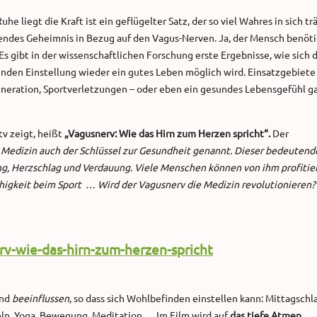
 liegt die Kraft ist ein geflügelter Satz, der so viel Wahres in sich trä
ftendes Geheimnis in Bezug auf den Vagus-Nerven. Ja, der Mensch benöt
s gibt in der wissenschaftlichen Forschung erste Ergebnisse, wie sich 
enden Einstellung wieder ein gutes Leben möglich wird. Einsatzgebiete
eneration, Sportverletzungen – oder eben ein gesundes Lebensgefühl g
tv zeigt, heißt
„Vagusnerv: Wie das Hirn zum Herzen spricht“.
Der
r Medizin auch der Schlüssel zur Gesundheit genannt. Dieser bedeutend
ng, Herzschlag und Verdauung. Viele Menschen können von ihm profitie
higkeit beim Sport … Wird der Vagusnerv die Medizin revolutionieren?
v-wie-das-hirn-zum-herzen-spricht
und
beeinflussen
, so dass sich Wohlbefinden einstellen kann: Mittagschla
ln, Yoga, Bewegung, Meditation … Im Film wird auf
das tiefe Atmen