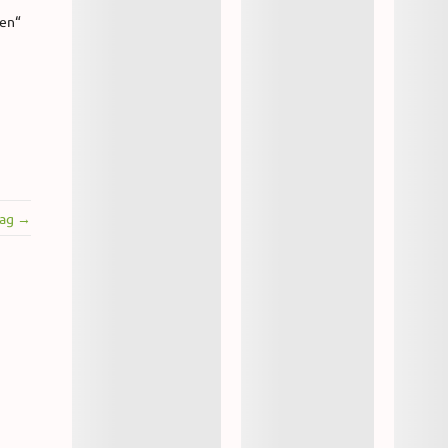
gen“
rag →