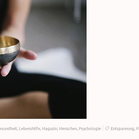
esundheit
,
Lebenshilfe
,
Magazin
,
Menschen
,
Psychologie
Entspannung
,
F