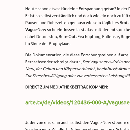
Heute schon etwas für deine Entspannung getan? In der Ruhe
Es ist so selbstverständlich und doch wie ein noch zu lü
Pausen und Ruhezeiten genauso wie sein tägliches Brot. E
Vagus-Nerv
so beeinflussen lässt, dass mit der entsprech
dabei Depression, Burn-Out, Erschöpfung, Epilepsie, Reg
im Sinne der Prophylaxe.
Die Dokumentation, die diese Forschungsreihen auf arte.
Fernsehsender schreibt dazu :
„Der Vagusnerv wird in de
Nerv, der Gehirn und Körper verbindet, beeinflusst Atmu
Zur Stressbewältigung oder zur verbesserten Leistungsfä
DIREKT ZUM MEDIATHEKBEITRAG KOMMEN:
arte.tv/de/videos/120436-000-A/vagusner
Jeder von uns kann auch selbst den Vagus-Nerv steuern 
Spaziergänge, Waldluft, Dehnungsübungen, Tanz, Schütte