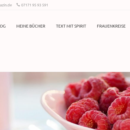
zin.de
07171 95 93 591
LOG
MEINE BÜCHER
TEXT MIT SPIRIT
FRAUENKREISE