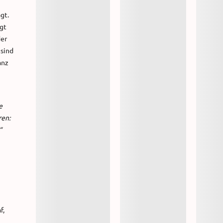
gt.
igt
der
 sind
anz
e
ren:
“
f,