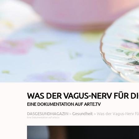
WAS DER VAGUS-NERV FÜR D
EINE DOKUMENTATION AUF ARTE.TV
DASGESUNDMAGAZIN
>
Gesundheit
>
Was der Vagus-Nerv fü
Eine Dokumentation auf arte.tv