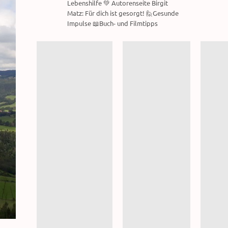
Lebenshilfe 💚 Autorenseite Birgit
Matz: Für dich ist gesorgt! 🙋Gesunde
Impulse 📖Buch- und Filmtipps