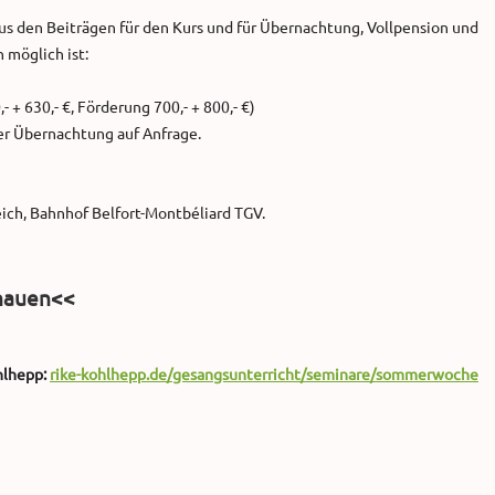
s den Beiträgen für den Kurs und für Übernachtung, Vollpension und
 möglich ist:
 + 630,- €, Förderung 700,- + 800,- €)
r Übernachtung auf Anfrage.
eich, Bahnhof Belfort-Montbéliard TGV.
hauen<<
hlhepp:
rike-kohlhepp.de/gesangsunterricht/seminare/sommerwoche