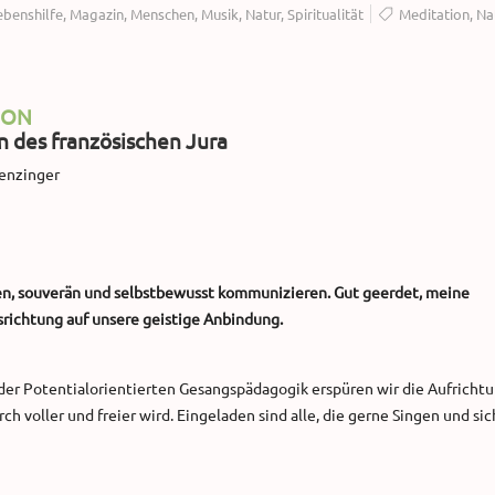
ebenshilfe
,
Magazin
,
Menschen
,
Musik
,
Natur
,
Spiritualität
Meditation
,
Na
ION
 des französischen Jura
enzinger
en, souverän und selbstbewusst kommunizieren. Gut geerdet, meine
srichtung auf unsere geistige Anbindung.
der Potentialorientierten Gesangspädagogik erspüren wir die Aufrichtu
voller und freier wird. Eingeladen sind alle, die gerne Singen und sic