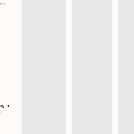
tur
,
ng in
h