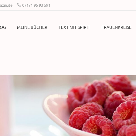
zin.de
07171 95 93 591
LOG
MEINE BÜCHER
TEXT MIT SPIRIT
FRAUENKREISE