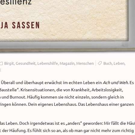
Birgit
,
Gesundheit
,
Lebenshilfe
,
Magazin
,
Menschen
Buch
,
Leben
,
t
 Überall und überhaupt erwächst im echten Leben ein
Ach und Weh
. Es
stelle“. Krisensituationen, die von Krankheit, Arbeitslosigkeit,
und Burnout. Häufig kommen sie nicht einzeln, sondern gleich in
ringen können. Dein eigenes Lebenshaus. Das Lebenshaus einer ganzen
as Leben. Doch irgendetwas ist es „anders“ geworden: Mir fällt die Hä
 der Häufung. Es fühlt sich so an, als ob man gar nicht mehr zum richtig