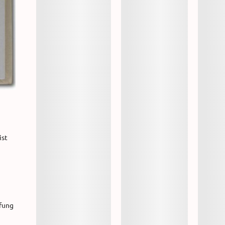
 ist
ufung