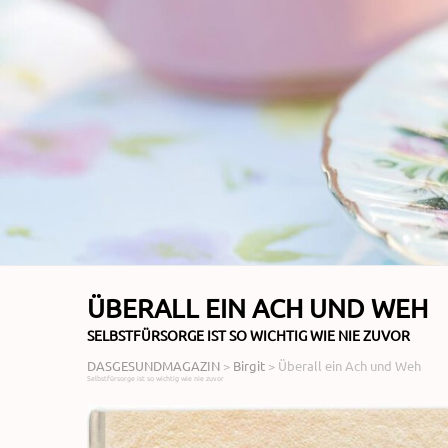
ÜBERALL EIN ACH UND WEH
SELBSTFÜRSORGE IST SO WICHTIG WIE NIE ZUVOR
DASGESUNDMAGAZIN
>
Birgit
>
Überall ein Ach und Weh
Selbstfürsorge ist so wichtig wie nie zuvor