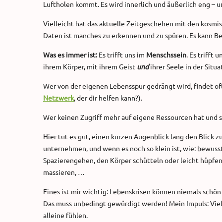
Luftholen kommt. Es wird innerlich und äußerlich eng – u
Vielleicht hat das aktuelle Zeitgeschehen mit den kosm
Daten ist manches zu erkennen und zu spüren. Es kann Be
Was es immer ist:
Es trifft uns im
Menschssein
. Es trifft
ihrem Körper, mit ihrem Geist
und
ihrer Seele in der Situ
Wer von der eigenen Lebensspur gedrängt wird, findet oft
Netzwerk
, der dir helfen kann?).
Wer keinen Zugriff mehr auf eigene Ressourcen hat und si
Hier tut es gut, einen kurzen Augenblick lang den Blick
unternehmen, und wenn es noch so klein ist, wie: bewuss
Spazierengehen, den Körper schütteln oder leicht hüpfe
massieren, …
Eines ist mir wichtig: Lebenskrisen können niemals schön g
Das muss unbedingt gewürdigt werden! Mein Impuls: Vielle
alleine fühlen.