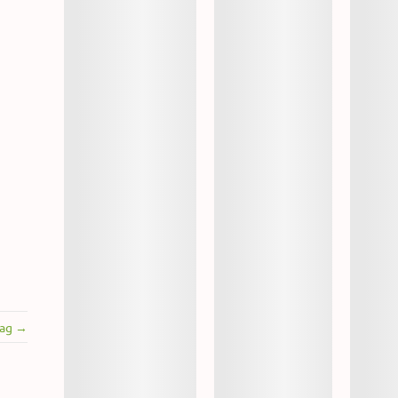
rag →