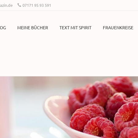
zin.de
07171 95 93 591
LOG
MEINE BÜCHER
TEXT MIT SPIRIT
FRAUENKREISE