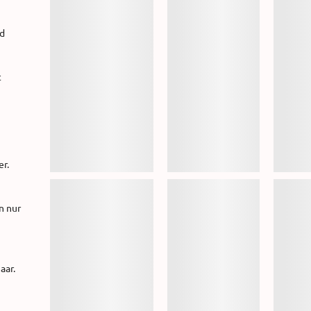
nd
t
er.
n nur
aar.