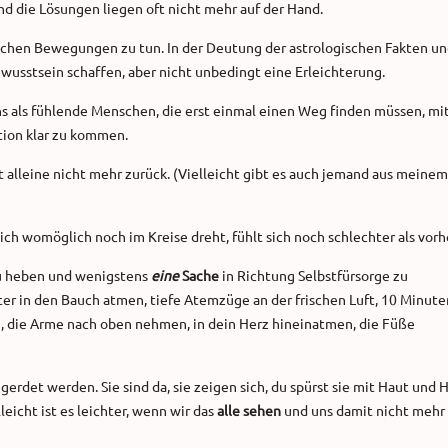
nd die Lösungen liegen oft nicht mehr auf der Hand.
ischen Bewegungen zu tun. In der Deutung der astrologischen Fakten u
wusstsein schaffen, aber nicht unbedingt eine Erleichterung.
 uns als fühlende Menschen, die erst einmal einen Weg finden müssen, mi
ation klar zu kommen.
 alleine nicht mehr zurück. (Vielleicht gibt es auch jemand aus meinem
ch womöglich noch im Kreise dreht, fühlt sich noch schlechter als vorh
 zu heben und wenigstens
eine
Sache
in Richtung Selbstfürsorge zu
ter in den Bauch atmen, tiefe Atemzüge an der frischen Luft, 10 Minute
n, die Arme nach oben nehmen, in dein Herz hineinatmen, die Füße
erdet werden. Sie sind da, sie zeigen sich, du spürst sie mit Haut und H
icht ist es leichter, wenn wir das
alle sehen
und uns damit nicht mehr