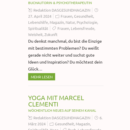
BUCHAUTORIN & PSYCHOTHERAPEUTIN
Redaktion DASGESUNDMAGAZIN
27. April 2024
Frauen
,
Gesundheit
,
Lebenshilfe
,
Magazin
,
Natur
,
Psychologie
,
Spiritualität
Frauen
,
Lebensfreude
,
Weisheit
,
Zukunft
Du denkst manchmal, du bist die Einzige
mit bestimmten Problemen? Du weißt
gerade nicht weiter und suchst gute
Ideen und Inspiration? Du möchtest dein
Glück…
MEHR LESEN
YOGA MIT MARCEL
CLEMENTI
WÖCHENTLICH NEUES AUF SEINEM KANAL
Redaktion DASGESUNDMAGAZIN
6.
März 2024
Gesundheit
,
Magazin
,
Spiritualität
,
Yoga
Buch
,
Lebensfreude
,