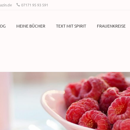
zin.de
07171 95 93 591
LOG
MEINE BÜCHER
TEXT MIT SPIRIT
FRAUENKREISE