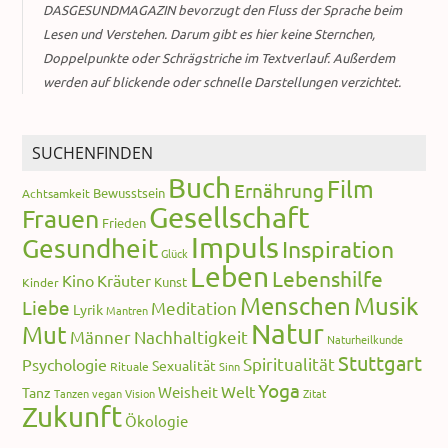
DASGESUNDMAGAZIN bevorzugt den Fluss der Sprache beim
Lesen und Verstehen. Darum gibt es hier keine Sternchen,
Doppelpunkte oder Schrägstriche im Textverlauf. Außerdem
werden auf blickende oder schnelle Darstellungen verzichtet.
SUCHENFINDEN
Buch
Film
Ernährung
Bewusstsein
Achtsamkeit
Gesellschaft
Frauen
Frieden
Impuls
Gesundheit
Inspiration
Glück
Leben
Lebenshilfe
Kino
Kräuter
Kunst
Kinder
Menschen
Musik
Liebe
Meditation
Lyrik
Mantren
Natur
Mut
Männer
Nachhaltigkeit
Naturheilkunde
Stuttgart
Spiritualität
Psychologie
Sexualität
Rituale
Sinn
Yoga
Welt
Weisheit
Tanz
Tanzen
vegan
Vision
Zitat
Zukunft
Ökologie