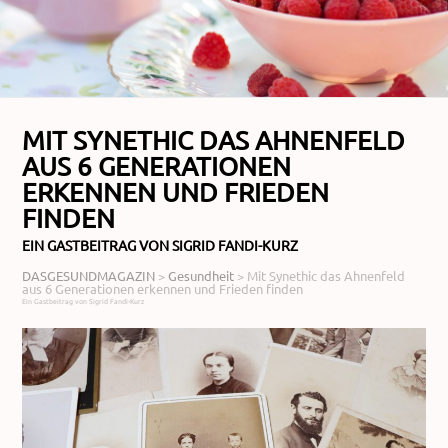
MIT SYNETHIC DAS AHNENFELD
AUS 6 GENERATIONEN
ERKENNEN UND FRIEDEN
FINDEN
EIN GASTBEITRAG VON SIGRID FANDI-KURZ
DASGESUNDMAGAZIN
>
Gesundheit
>
Mit Synethic das Ahnenfeld
aus 6 Generationen erkennen und Frieden finden
Ein Gastbeitrag von Sigrid Fandi-Kurz