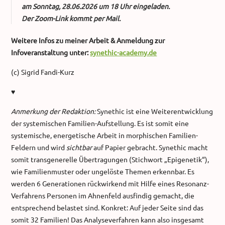
am
Sonntag, 28.06.2026 um 18 Uhr
eingeladen.
Der Zoom-Link kommt per Mail.
Weitere Infos zu meiner Arbeit & Anmeldung zur
Infoveranstaltung unter:
synethic-academy.de
(c) Sigrid Fandi-Kurz
♥
Anmerkung der Redaktion:
Synethic ist eine Weiterentwicklung
der systemischen Familien-Aufstellung. Es ist somit eine
systemische, energetische Arbeit in morphischen Familien-
Feldern und wird
sichtbar
auf Papier gebracht. Synethic macht
somit transgenerelle Übertragungen (Stichwort „Epigenetik“),
wie Familienmuster oder ungelöste Themen erkennbar. Es
werden 6 Generationen rückwirkend mit Hilfe eines Resonanz-
Verfahrens Personen im Ahnenfeld ausfindig gemacht, die
entsprechend belastet sind. Konkret: Auf jeder Seite sind das
somit 32 Familien! Das Analyseverfahren kann also insgesamt