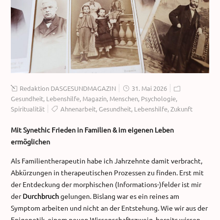
Redaktion DASGESUNDMAGAZIN
31. Mai 2026
Gesundheit
,
Lebenshilfe
,
Magazin
,
Menschen
,
Psychologie
,
Spiritualität
Ahnenarbeit
,
Gesundheit
,
Lebenshilfe
,
Zukunft
Mit Synethic Frieden in Familien & im eigenen Leben
ermöglichen
Als Familientherapeutin habe ich Jahrzehnte damit verbracht,
Abkürzungen in therapeutischen Prozessen zu finden. Erst mit
der Entdeckung der morphischen (Informations-)felder ist mir
der
Durchbruch
gelungen. Bislang war es ein reines am
Symptom arbeiten und nicht an der Entstehung. Wie wir aus der
Epigenetik, einem neuen Wissenschaftszweig, bereits wissen,