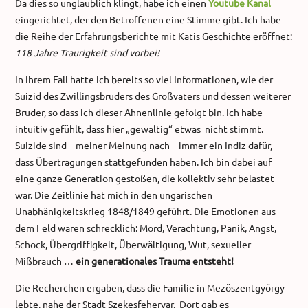
Da dies so unglaublich klingt, habe ich einen
Youtube Kanal
eingerichtet, der den Betroffenen eine Stimme gibt. Ich habe
die Reihe der Erfahrungsberichte mit Katis Geschichte eröffnet:
118 Jahre Traurigkeit sind vorbei!
In ihrem Fall hatte ich bereits so viel Informationen, wie der
Suizid des Zwillingsbruders des Großvaters und dessen weiterer
Bruder, so dass ich dieser Ahnenlinie gefolgt bin. Ich habe
intuitiv gefühlt, dass hier „gewaltig“ etwas nicht stimmt.
Suizide sind – meiner Meinung nach – immer ein Indiz dafür,
dass Übertragungen stattgefunden haben. Ich bin dabei auf
eine ganze Generation gestoßen, die kollektiv sehr belastet
war. Die Zeitlinie hat mich in den ungarischen
Unabhänigkeitskrieg 1848/1849 geführt. Die Emotionen aus
dem Feld waren schrecklich: Mord, Verachtung, Panik, Angst,
Schock, Übergriffigkeit, Überwältigung, Wut, sexueller
Mißbrauch …
ein generationales Trauma entsteht!
Die Recherchen ergaben, dass die Familie in Mezöszentgyörgy
lebte, nahe der Stadt Szekesfehervar. Dort gab es