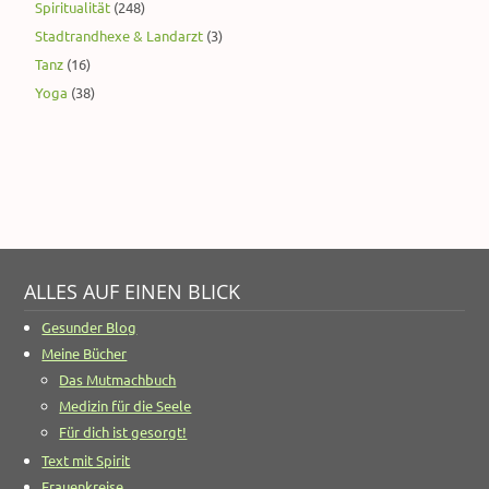
Spiritualität
(248)
Stadtrandhexe & Landarzt
(3)
Tanz
(16)
Yoga
(38)
ALLES AUF EINEN BLICK
Gesunder Blog
Meine Bücher
Das Mutmachbuch
Medizin für die Seele
Für dich ist gesorgt!
Text mit Spirit
Frauenkreise