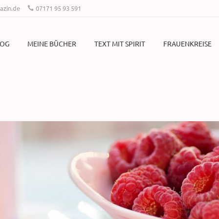
zin.de
07171 95 93 591
LOG
MEINE BÜCHER
TEXT MIT SPIRIT
FRAUENKREISE