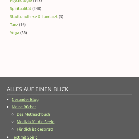
Psychologie
(143)
Spiritualität
(248)
Stadtrandhexe & Landarzt
(3)
Tanz
(16)
Yoga
(38)
ALLES AUF EINEN BLICK
Gesunder Blog
Meine Bücher
Das Mutmachbuch
Medizin für die Seele
Für dich ist gesorgt!
Text mit Spirit