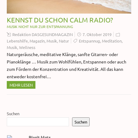
KENNST DU SCHON CALM RADIO?
MUSIK NICHT NUR ZUR ENTSPANNUNG
Redaktion DASGESUNDMAGAZIN
7. Oktober 2019
Lebenshilfe
,
Magazin
,
Musik
,
Natur
Entspannug
,
Meditation
,
Musik
,
Wellness
Naturgeräusche, meditative Klänge, sanfte Gitarren- oder
Pianoklänge … Musik zum Wohlfühlen, Entspannen oder auch
zum Fördern der Konzentration und Kreativität. All das kann
entweder kostenfrei…
MEHR LESEN
Suchen
Suchen
Birgit Matz