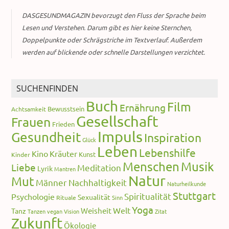
DASGESUNDMAGAZIN bevorzugt den Fluss der Sprache beim
Lesen und Verstehen. Darum gibt es hier keine Sternchen,
Doppelpunkte oder Schrägstriche im Textverlauf. Außerdem
werden auf blickende oder schnelle Darstellungen verzichtet.
SUCHENFINDEN
Buch
Film
Ernährung
Bewusstsein
Achtsamkeit
Gesellschaft
Frauen
Frieden
Impuls
Gesundheit
Inspiration
Glück
Leben
Lebenshilfe
Kino
Kräuter
Kunst
Kinder
Menschen
Musik
Liebe
Meditation
Lyrik
Mantren
Natur
Mut
Männer
Nachhaltigkeit
Naturheilkunde
Stuttgart
Spiritualität
Psychologie
Sexualität
Rituale
Sinn
Yoga
Welt
Weisheit
Tanz
Tanzen
vegan
Vision
Zitat
Zukunft
Ökologie