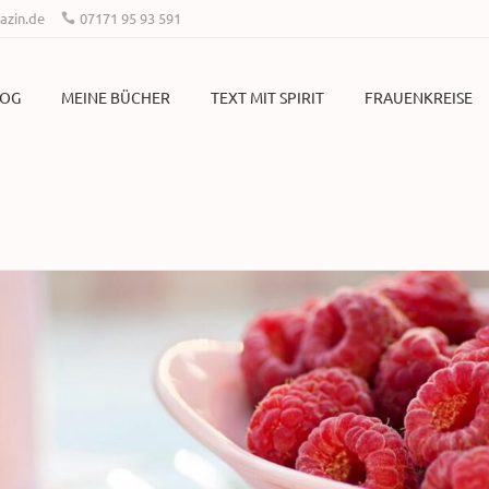
zin.de
07171 95 93 591
LOG
MEINE BÜCHER
TEXT MIT SPIRIT
FRAUENKREISE