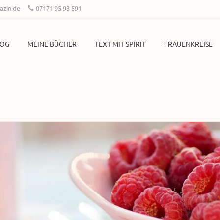
zin.de
07171 95 93 591
LOG
MEINE BÜCHER
TEXT MIT SPIRIT
FRAUENKREISE