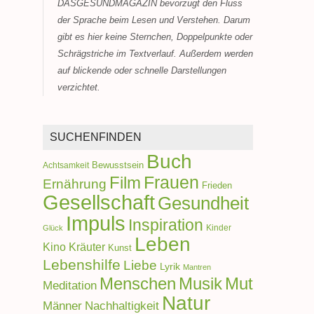
DASGESUNDMAGAZIN bevorzugt den Fluss
der Sprache beim Lesen und Verstehen. Darum
gibt es hier keine Sternchen, Doppelpunkte oder
Schrägstriche im Textverlauf. Außerdem werden
auf blickende oder schnelle Darstellungen
verzichtet.
SUCHENFINDEN
Buch
Achtsamkeit
Bewusstsein
Frauen
Film
Ernährung
Frieden
Gesellschaft
Gesundheit
Impuls
Inspiration
Kinder
Glück
Leben
Kino
Kräuter
Kunst
Lebenshilfe
Liebe
Lyrik
Mantren
Menschen
Musik
Mut
Meditation
Natur
Männer
Nachhaltigkeit