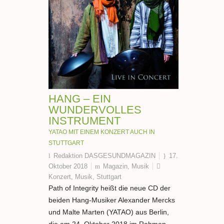
HANG – EIN
WUNDERVOLLES
INSTRUMENT
YATAO MIT EINEM KONZERT AUCH IN
STUTTGART
Redaktion DASGESUNDMAGAZIN
17.
Oktober 2018
Magazin
,
Musik
Konzert
,
Musik
,
Stuttgart
Path of Integrity heißt die neue CD der
beiden Hang-Musiker Alexander Mercks
und Malte Marten (YATAO) aus Berlin,