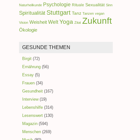
Psychologie
Sexualität
Rituale
Naturheilkunde
Sinn
Stuttgart
Spiritualität
Tanz
Tanzen
vegan
Zukunft
Yoga
Welt
Weisheit
Vision
Zitat
Ökologie
GESUNDE THEMEN
Birgit
(72)
Ernährung
(56)
Essay
(5)
Frauen
(34)
Gesundheit
(167)
Interview
(19)
Lebenshilfe
(314)
Lesenswert
(130)
Magazin
(594)
Menschen
(269)
Musik
(80)