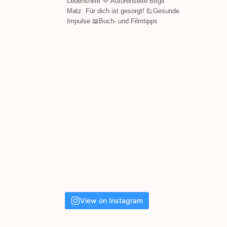
Lebenshilfe 💚 Autorenseite Birgit
Matz: Für dich ist gesorgt! 🙋Gesunde
Impulse 📖Buch- und Filmtipps
View on Instagram