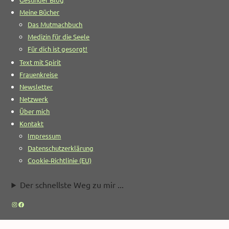
Meine Bücher
Das Mutmachbuch
Medizin für die Seele
Für dich ist gesorgt!
Text mit Spirit
Frauenkreise
Newsletter
Netzwerk
Über mich
Kontakt
Impressum
Datenschutzerklärung
Cookie-Richtlinie (EU)
Der schnellste Weg zu mir ...
Instagram
Facebook