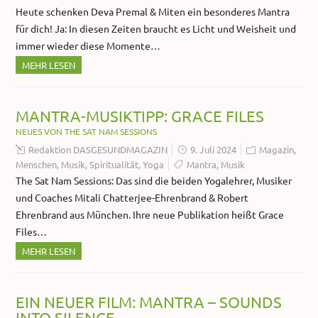
Heute schenken Deva Premal & Miten ein besonderes Mantra
für dich! Ja: In diesen Zeiten braucht es Licht und Weisheit und
immer wieder diese Momente…
MEHR LESEN
MANTRA-MUSIKTIPP: GRACE FILES
NEUES VON THE SAT NAM SESSIONS
Redaktion DASGESUNDMAGAZIN
9. Juli 2024
Magazin
,
Menschen
,
Musik
,
Spiritualität
,
Yoga
Mantra
,
Musik
The Sat Nam Sessions: Das sind die beiden Yogalehrer, Musiker
und Coaches Mitali Chatterjee-Ehrenbrand & Robert
Ehrenbrand aus München. Ihre neue Publikation heißt Grace
Files…
MEHR LESEN
EIN NEUER FILM: MANTRA – SOUNDS
INTO SILENCE