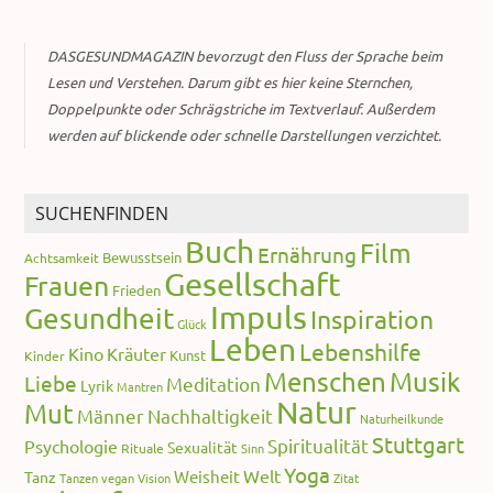
DASGESUNDMAGAZIN bevorzugt den Fluss der Sprache beim
Lesen und Verstehen. Darum gibt es hier keine Sternchen,
Doppelpunkte oder Schrägstriche im Textverlauf. Außerdem
werden auf blickende oder schnelle Darstellungen verzichtet.
SUCHENFINDEN
Buch
Film
Ernährung
Bewusstsein
Achtsamkeit
Gesellschaft
Frauen
Frieden
Impuls
Gesundheit
Inspiration
Glück
Leben
Lebenshilfe
Kino
Kräuter
Kunst
Kinder
Menschen
Musik
Liebe
Meditation
Lyrik
Mantren
Natur
Mut
Männer
Nachhaltigkeit
Naturheilkunde
Stuttgart
Spiritualität
Psychologie
Sexualität
Rituale
Sinn
Yoga
Welt
Weisheit
Tanz
Tanzen
vegan
Vision
Zitat