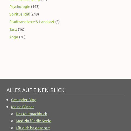
Psychologie
(143)
Spiritualität
(248)
Stadtrandhexe & Landarzt
(3)
Tanz
(16)
Yoga
(38)
ALLES AUF EINEN BLICK
Gesunder Blog
Meine Bücher
Das Mutmachbuch
Medizin für die Seele
Für dich ist gesorgt!