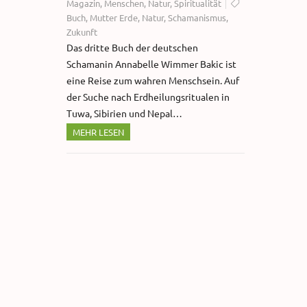
Magazin
,
Menschen
,
Natur
,
Spiritualität
Buch
,
Mutter Erde
,
Natur
,
Schamanismus
,
Zukunft
​Das dritte Buch der deutschen
Schamanin Annabelle Wimmer Bakic ist
eine Reise zum wahren Menschsein. Auf
der Suche nach Erdheilungsritualen in
Tuwa, Sibirien und Nepal…
MEHR LESEN