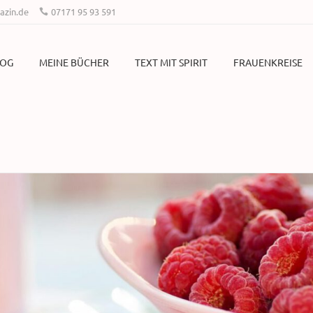
zin.de
07171 95 93 591
LOG
MEINE BÜCHER
TEXT MIT SPIRIT
FRAUENKREISE