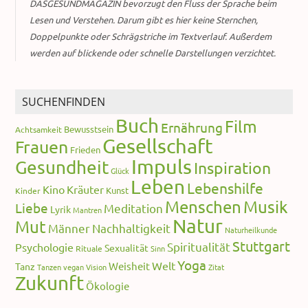
DASGESUNDMAGAZIN bevorzugt den Fluss der Sprache beim
Lesen und Verstehen. Darum gibt es hier keine Sternchen,
Doppelpunkte oder Schrägstriche im Textverlauf. Außerdem
werden auf blickende oder schnelle Darstellungen verzichtet.
SUCHENFINDEN
Buch
Film
Ernährung
Bewusstsein
Achtsamkeit
Gesellschaft
Frauen
Frieden
Impuls
Gesundheit
Inspiration
Glück
Leben
Lebenshilfe
Kino
Kräuter
Kunst
Kinder
Menschen
Musik
Liebe
Meditation
Lyrik
Mantren
Natur
Mut
Männer
Nachhaltigkeit
Naturheilkunde
Stuttgart
Spiritualität
Psychologie
Sexualität
Rituale
Sinn
Yoga
Welt
Weisheit
Tanz
Tanzen
vegan
Vision
Zitat
Zukunft
Ökologie