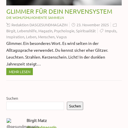
GLIMMER FÜR DEIN NERVENSYSTEM
DIE WOHLFÜHLMOMENTE SAMMELN
Redaktion DASGESUNDMAGAZIN
23. November 2025
Birgit
,
Lebenshilfe
,
Magazin
,
Psychologie
,
Spiritualität
Impuls
,
Inspiration
,
Leben
,
Menschen
,
Vagus
Glimmer. Ein besonderes Wort. Es wird selten in der
Alltagssprache verwendet. Du kennst sicher eher Glitzer.
Leuchten. Strahlen. Kerzenschein. Licht! In der dunklen
Jahreszeit steigt…
MEHR LESEN
Suchen
Suchen
Birgit Matz
@gesundmagazin