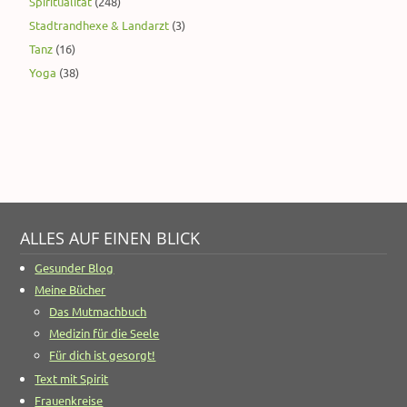
Spiritualität
(248)
Stadtrandhexe & Landarzt
(3)
Tanz
(16)
Yoga
(38)
ALLES AUF EINEN BLICK
Gesunder Blog
Meine Bücher
Das Mutmachbuch
Medizin für die Seele
Für dich ist gesorgt!
Text mit Spirit
Frauenkreise