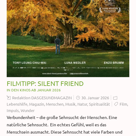
FILMTIPP: SILENT FRIEND
IN DEN KINOS AB JANUAR 2026
Redaktion DASGESUNDMAGAZIN
30. Januar 2026
Lebenshilfe
,
Magazin
,
Menschen
,
Musik
,
Natur
,
Spiritualität
Film
,
Impuls
,
Wunder
Verbundenheit – die große Sehnsucht der Menschen. Eine
natürliche Sehnsucht. Ein echtes Gefühl, weil es das
Menschsein ausmacht. Diese Sehnsucht hat viele Farben und