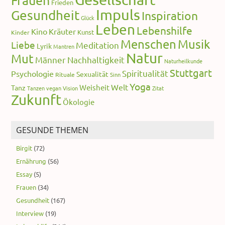
Frauen
Frieden
Impuls
Gesundheit
Inspiration
Glück
Leben
Lebenshilfe
Kino
Kräuter
Kunst
Kinder
Menschen
Musik
Liebe
Meditation
Lyrik
Mantren
Natur
Mut
Männer
Nachhaltigkeit
Naturheilkunde
Stuttgart
Spiritualität
Psychologie
Sexualität
Rituale
Sinn
Yoga
Welt
Weisheit
Tanz
Tanzen
vegan
Vision
Zitat
Zukunft
Ökologie
GESUNDE THEMEN
Birgit
(72)
Ernährung
(56)
Essay
(5)
Frauen
(34)
Gesundheit
(167)
Interview
(19)