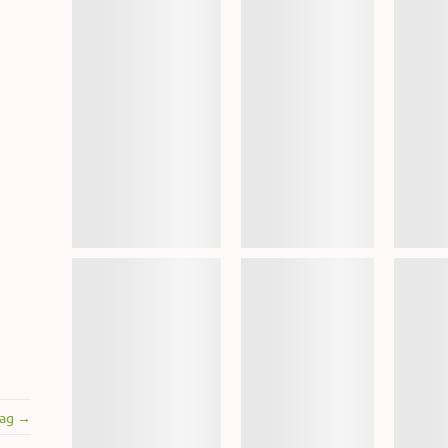
rag →