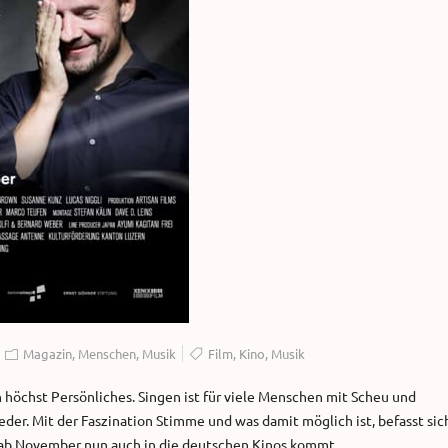
Magazin
,
Menschen
,
Musik
Film
,
Kino
,
Musik
 höchst Persönliches. Singen ist für viele Menschen mit Scheu und
der. Mit der Faszination Stimme und was damit möglich ist, befasst sic
 ab November nun auch in die deutschen Kinos kommt.