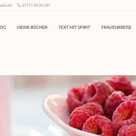
zin.de
07171 95 93 591
LOG
MEINE BÜCHER
TEXT MIT SPIRIT
FRAUENKREISE