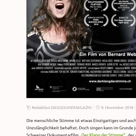
Redaktion DASGESUNDMAGAZIN
9. November 2018
Die menschliche Stimme ist etwas Einzigartiges und auch
Unzulänglichkeit behaftet. Doch singen kann im Grunde je
Schweizer Dokumentarfilm
„Der Klang der Stimme“
, der