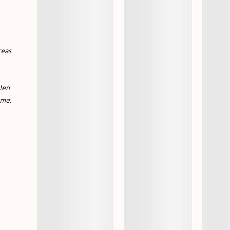
reas
len
mme.