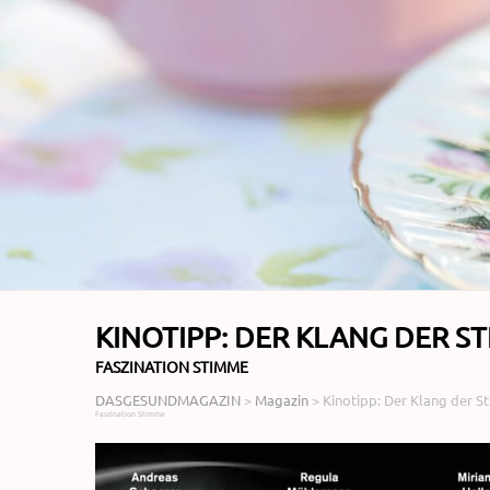
KINOTIPP: DER KLANG DER S
FASZINATION STIMME
DASGESUNDMAGAZIN
>
Magazin
>
Kinotipp: Der Klang der 
Faszination Stimme