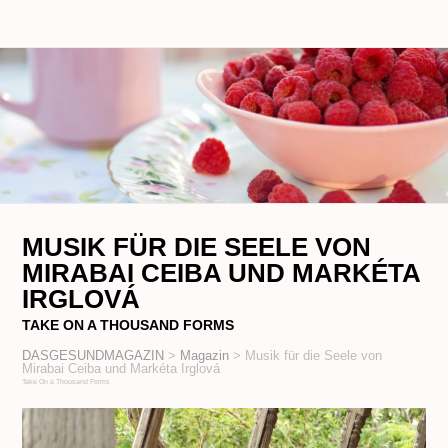
MUSIK FÜR DIE SEELE VON
MIRABAI CEIBA UND MARKÉTA
IRGLOVÁ
TAKE ON A THOUSAND FORMS
DASGESUNDMAGAZIN
>
Magazin
>
Musik für die Seele von
Mirabai Ceiba und Markéta Irglová
Take On a Thousand Forms