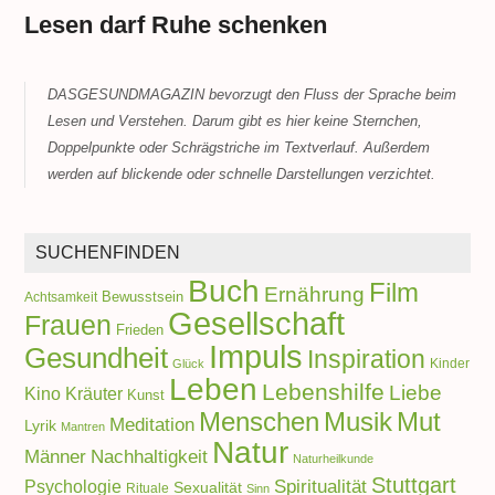
Lesen darf Ruhe schenken
DASGESUNDMAGAZIN bevorzugt den Fluss der Sprache beim
Lesen und Verstehen. Darum gibt es hier keine Sternchen,
Doppelpunkte oder Schrägstriche im Textverlauf. Außerdem
werden auf blickende oder schnelle Darstellungen verzichtet.
SUCHENFINDEN
Buch
Film
Ernährung
Achtsamkeit
Bewusstsein
Gesellschaft
Frauen
Frieden
Impuls
Gesundheit
Inspiration
Kinder
Glück
Leben
Lebenshilfe
Liebe
Kino
Kräuter
Kunst
Menschen
Musik
Mut
Meditation
Lyrik
Mantren
Natur
Männer
Nachhaltigkeit
Naturheilkunde
Stuttgart
Spiritualität
Psychologie
Sexualität
Rituale
Sinn