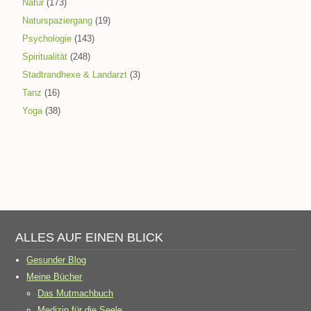
Natur
(173)
Naturspaziergang
(19)
Psychologie
(143)
Spiritualität
(248)
Stadtrandhexe & Landarzt
(3)
Tanz
(16)
Yoga
(38)
ALLES AUF EINEN BLICK
Gesunder Blog
Meine Bücher
Das Mutmachbuch
Medizin für die Seele