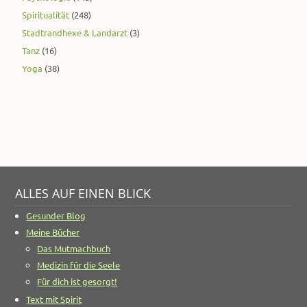
Spiritualität
(248)
Stadtrandhexe & Landarzt
(3)
Tanz
(16)
Yoga
(38)
ALLES AUF EINEN BLICK
Gesunder Blog
Meine Bücher
Das Mutmachbuch
Medizin für die Seele
Für dich ist gesorgt!
Text mit Spirit