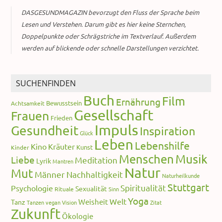
DASGESUNDMAGAZIN bevorzugt den Fluss der Sprache beim
Lesen und Verstehen. Darum gibt es hier keine Sternchen,
Doppelpunkte oder Schrägstriche im Textverlauf. Außerdem
werden auf blickende oder schnelle Darstellungen verzichtet.
SUCHENFINDEN
Buch
Film
Ernährung
Bewusstsein
Achtsamkeit
Gesellschaft
Frauen
Frieden
Impuls
Gesundheit
Inspiration
Glück
Leben
Lebenshilfe
Kino
Kräuter
Kunst
Kinder
Menschen
Musik
Liebe
Meditation
Lyrik
Mantren
Natur
Mut
Männer
Nachhaltigkeit
Naturheilkunde
Stuttgart
Spiritualität
Psychologie
Sexualität
Rituale
Sinn
Yoga
Welt
Weisheit
Tanz
Tanzen
vegan
Vision
Zitat
Zukunft
Ökologie